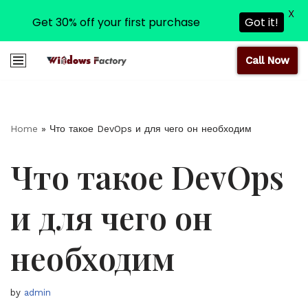
X
Get 30% off your first purchase
Got it!
Call Now
Skip
to
content
Home
»
Что такое DevOps и для чего он необходим
Что такое DevOps
и для чего он
необходим
by
admin