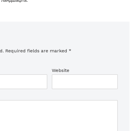
о ландшафта.
d.
Required fields are marked
*
Website