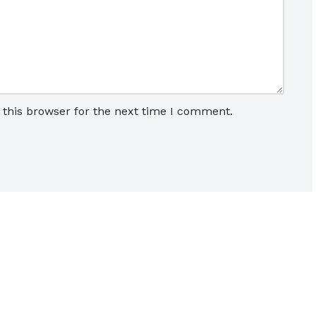
 this browser for the next time I comment.