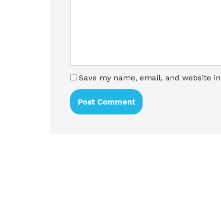
Save my name, email, and website in