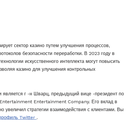
ирует сектор казино путем улучшения процессов,
отоколов безопасности переработки. В 2023 году в
технологии искусственного интеллекта могут повысить
зволяя казино для улучшения контрольных
и является г -н Шварц, предыдущий вице -президент по
ntertainment Entertainment Company. Его вклад в
о увеличил стратегии взаимодействия с клиентами. Вы
профиль Twitter
.