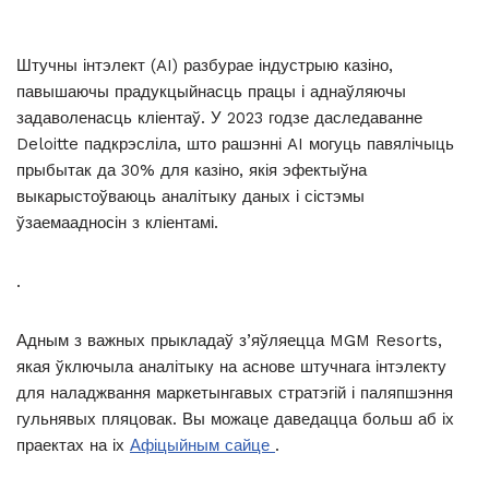
Штучны інтэлект (AI) разбурае індустрыю казіно,
павышаючы прадукцыйнасць працы і аднаўляючы
задаволенасць кліентаў. У 2023 годзе даследаванне
Deloitte падкрэсліла, што рашэнні AI могуць павялічыць
прыбытак да 30% для казіно, якія эфектыўна
выкарыстоўваюць аналітыку даных і сістэмы
ўзаемаадносін з кліентамі.
.
Адным з важных прыкладаў з’яўляецца MGM Resorts,
якая ўключыла аналітыку на аснове штучнага інтэлекту
для наладжвання маркетынгавых стратэгій і паляпшэння
гульнявых пляцовак. Вы можаце даведацца больш аб іх
праектах на іх
Афіцыйным сайце
.