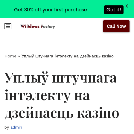
X
Get 30% off your first purchase
Got it!
Call Now
Skip
to
content
Home
»
Уплыў штучнага інтэлекту на дзейнасць казіно
Уплыў штучнага
інтэлекту на
дзейнасць казіно
by
admin