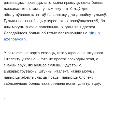
развівацца, чакаецца, што казіно прымуць яшчэ больш
дасканалыя сістэмы, у тым ліку чат-ботаў для
абслугоўвання кліентаў і аналітыку для дызайну гульняў.
Гульцы павінны быць у курсе гэтых новаўвядзенняў, бо
яны могуць значна палепшыць іх гульнявы ​​​​досвед.
Даведайцеся больш аб гэтых паляпшэннях на
pin up
azerbaycan
.
У заключэнне варта сказаць, што ўкараненне штучнага
інтэлекту ў казіно – гэта не проста праходны этап, а
значны зрух, які абяцае змяніць індустрыю.
Выкарыстоўваючы штучны інтэлект, казіно могуць
павысіць эфектыўнасць працы, павысіць бяспеку і
забяспечыць больш захапляльны вопыт для гульцоў.
.