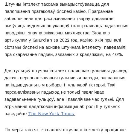
Штучны інтэлект таксама выкарыстоўваецца для
паляпшэння пратаколаў бяспекі казіно. Праграмнае
забеспячэнне для распазнавання твараў дапамагае
выяўляць вядомых ашуканцаў і кантраляваць падазроныя
паводзіны, значна зніжаючы махлярства. Згодна з
артыкулам у Guardian за 2022 год, казіно, якія прынялі
сістэмы бяспекі на аснове штучнага інтэлекту, паведамілі
пра скарачэнне падзей, звязаных з крадзяжамі, на 40%.
Для гульцоў штучны інтэлект паляпшае гульнявы ​​досвед,
даючы персаналізаваныя гульнявыя парады, заснаваныя
на індывідуальным выбары і гульнявой гісторыі. Такі
персаналізаваны падыход не толькі павялічвае
задавальненне гульцоў, але і павялічвае час гульні. Для
атрымання дадатковай інфармацыі аб ролі ІІ у гульнях
наведайце
The New York Times
.
Па меры таго як тэхналогія штучнага інтэлекту працягвае