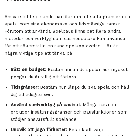
Ansvarsfullt spelande handlar om att sätta gränser och
spela inom sina ekonomiska och tidsmässiga ramar.
Förutom att använda Spelpaus finns det flera andra
metoder och verktyg som casinospelare kan använda
för att säkerställa en sund spelupplevelse. Här är
några viktiga tips att tänka på:
Sätt en budget:
Bestäm innan du spelar hur mycket
pengar du är villig att förlora.
Tidsgränser:
Bestäm hur länge du ska spela och håll
dig till tidsgränsen.
Använd spelverktyg på casinot:
Många casinon
erbjuder insättningsgränser och pausfunktioner som
stödjer ansvarsfullt spelande.
Undvik att jaga förluster:
Betänk att varje