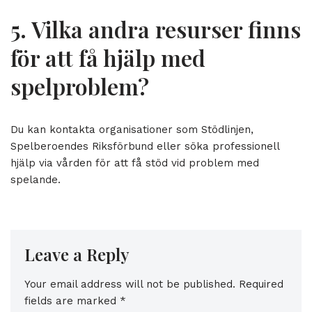
5. Vilka andra resurser finns
för att få hjälp med
spelproblem?
Du kan kontakta organisationer som Stödlinjen,
Spelberoendes Riksförbund eller söka professionell
hjälp via vården för att få stöd vid problem med
spelande.
Leave a Reply
Your email address will not be published.
Required
fields are marked
*