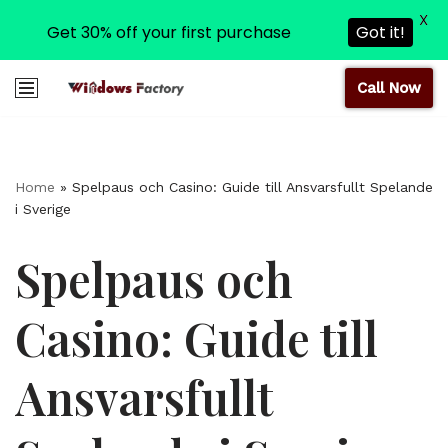
X
Get 30% off your first purchase
Got it!
Call Now
Skip
to
content
Home
»
Spelpaus och Casino: Guide till Ansvarsfullt Spelande
i Sverige
Spelpaus och
Casino: Guide till
Ansvarsfullt