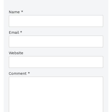
Name
*
Email
*
Website
Comment
*