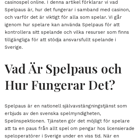
casinospel online. I denna artikel förklarar vi vad
Spelpaus är, hur det fungerar i samband med casinon,
och varför det är viktigt för alla som spelar. Vi går
igenom hur spelare kan använda Spelpaus för att
kontrollera sitt spelande och vilka resurser som finns
tillgängliga för att stödja ansvarsfullt spelande i
Sverige.
Vad Är Spelpaus och
Hur Fungerar Det?
Spelpaus är en nationell självavstängningstjänst som
erbjuds av den svenska spelmyndigheten,
Spelinspektionen. Tjänsten gör det möjligt för spelare
att ta en paus från allt spel om pengar hos licensierade
speloperatörer i Sverige under en viss tid. När en