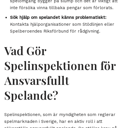
spelomgång bygger på slump och det är viktigt att
inte försöka vinna tillbaka pengar som förlorats.
Sök hjälp om spelandet känns problematiskt:
Kontakta hjälporganisationer som Stödlinjen eller
Spelberoendes Riksförbund för rådgivning.
Vad Gör
Spelinspektionen för
Ansvarsfullt
Spelande?
Spelinspektionen, som är myndigheten som reglerar
spelmarknaden i Sverige, har en aktiv roll i att