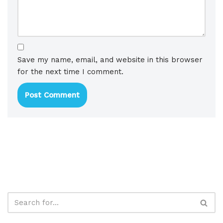
Save my name, email, and website in this browser
for the next time I comment.