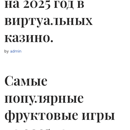
на 2025 год в
виртуальных
казино.
by
admin
Самые
популярные
фруктовые игры