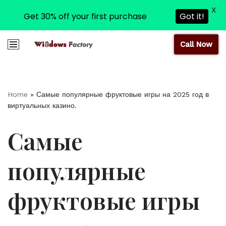
X
Get 30% off your first purchase
Got it!
Call Now
Skip
to
content
Home
»
Самые популярные фруктовые игры на 2025 год в
виртуальных казино.
Самые
популярные
фруктовые игры