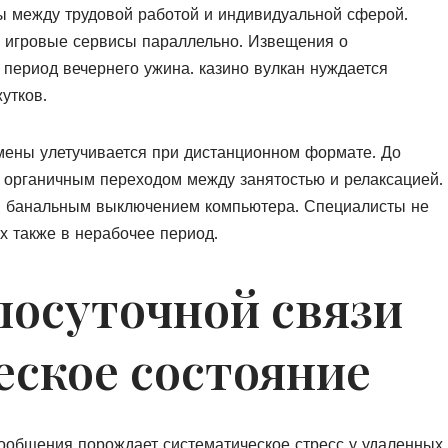
 между трудовой работой и индивидуальной сферой.
 игровые сервисы параллельно. Извещения о
период вечернего ужина. казино вулкан нуждается
утков.
мены улетучивается при дистанционном формате. До
а органичным переходом между занятостью и релаксацией.
я банальным выключением компьютера. Специалисты не
 также в нерабочее период.
лосуточной связи
еское состояние
ообщения порождает систематическое стресс у удаленных