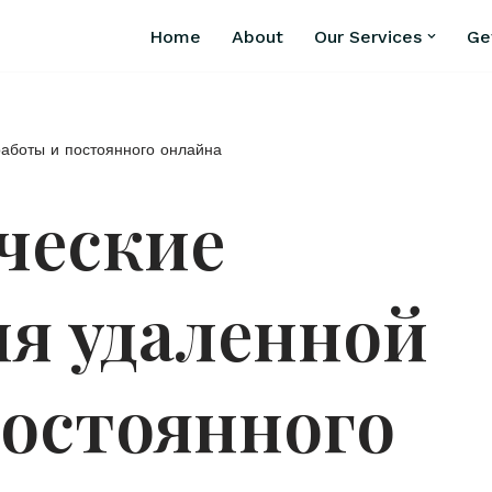
Get 30% off your first purchase
Home
About
Our Services
Ge
работы и постоянного онлайна
ческие
ия удаленной
постоянного