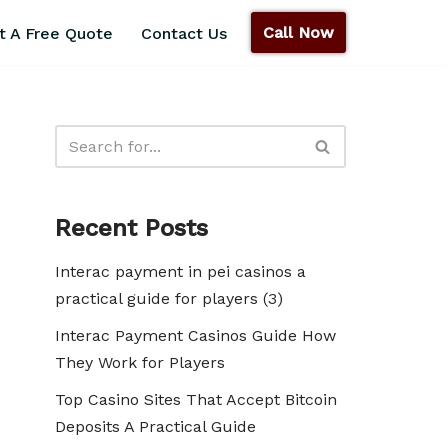
Got it!
Call Now
t A Free Quote
Contact Us
Recent Posts
Interac payment in pei casinos a
practical guide for players (3)
Interac Payment Casinos Guide How
They Work for Players
Top Casino Sites That Accept Bitcoin
Deposits A Practical Guide