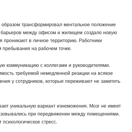
м образом трансформировал ментальное положение
 барьеров между офисом и жилищем создало новую
я проникают в личное территорию. Работники
 пребывания на рабочем точке.
ю коммуникацию с коллегами и руководителями.
мость требуемой немедленной реакции на всякое
ения у сотрудников, которые переживают не заметить
ает уникальную вариант изнеможения. Мозг не имеет
разовывались при передвижении между помещениями.
 психологическое стресс.