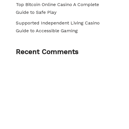
Top Bitcoin Online Casino A Complete
Guide to Safe Play
Supported Independent Living Casino
Guide to Accessible Gaming
Recent Comments