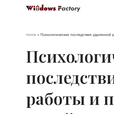
Skip
to
content
Home
»
Психологические последствия удаленной 
Психологи
последств
работы и 