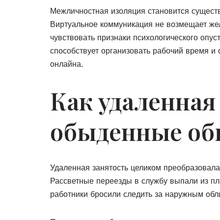
Межличностная изоляция становится сущест
Виртуальное коммуникация не возмещает жел
чувствовать признаки психологического опу
способствует организовать рабочий время и
онлайна.
Как удаленная
обыденные об
Удаленная занятость целиком преобразовал
Рассветные переезды в службу выпали из пл
работники бросили следить за наружным обл