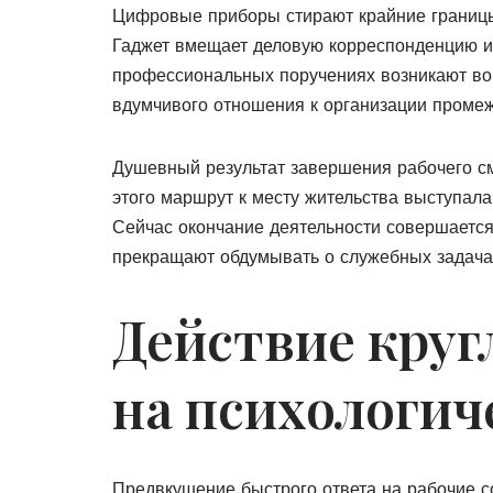
Цифровые приборы стирают крайние границы
Гаджет вмещает деловую корреспонденцию и
профессиональных поручениях возникают во 
вдумчивого отношения к организации промеж
Душевный результат завершения рабочего с
этого маршрут к месту жительства выступал
Сейчас окончание деятельности совершаетс
прекращают обдумывать о служебных задачах
Действие круг
на психологич
Предвкушение быстрого ответа на рабочие с