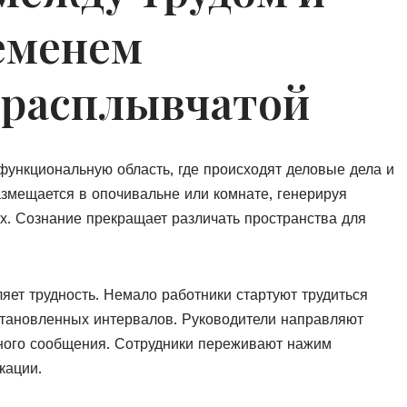
еменем
 расплывчатой
ункциональную область, где происходят деловые дела и
азмещается в опочивальне или комнате, генерируя
х. Сознание прекращает различать пространства для
яет трудность. Немало работники стартуют трудиться
становленных интервалов. Руководители направляют
тного сообщения. Сотрудники переживают нажим
кации.