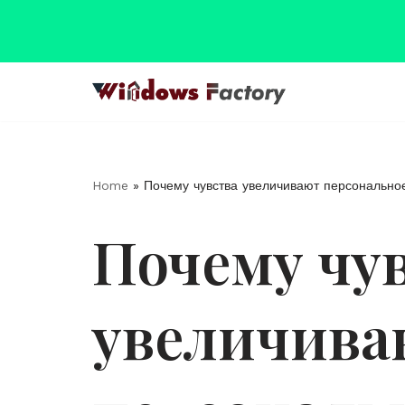
Skip
to
content
Home
»
Почему чувства увеличивают персонально
Почему чу
увеличива