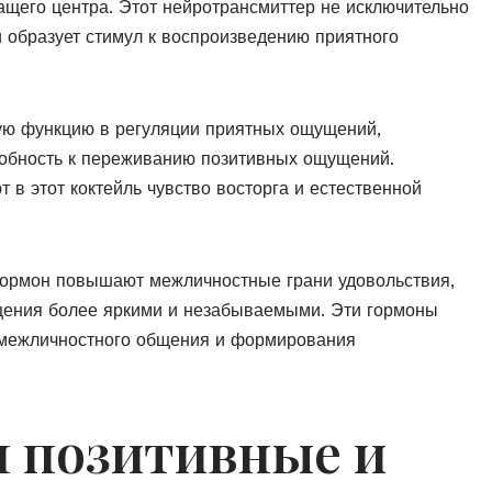
щего центра. Этот нейротрансмиттер не исключительно
 образует стимул к воспроизведению приятного
ую функцию в регуляции приятных ощущений,
собность к переживанию позитивных ощущений.
в этот коктейль чувство восторга и естественной
 гормон повышают межличностные грани удовольствия,
ения более яркими и незабываемыми. Эти гормоны
межличностного общения и формирования
м позитивные и