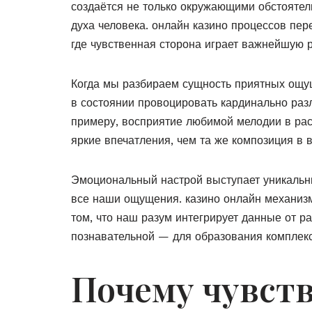
создаётся не только окружающими обстояте
духа человека. онлайн казино процессов пе
где чувственная сторона играет важнейшую 
Когда мы разбираем сущность приятных ощущ
в состоянии провоцировать кардинально раз
примеру, восприятие любимой мелодии в ра
яркие впечатления, чем та же композиция в 
Эмоциональный настрой выступает уникальн
все наши ощущения. казино онлайн механизм
том, что наш разум интегрирует данные от р
познавательной — для образования комплекс
Почему чувст