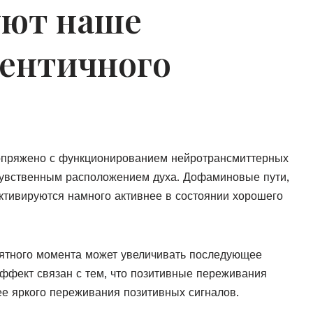
уют наше
дентичного
опряжено с функционированием нейротрансмиттерных
 чувственным расположением духа. Дофаминовые пути,
тивируются намного активнее в состоянии хорошего
иятного момента может увеличивать последующее
ффект связан с тем, что позитивные переживания
 яркого переживания позитивных сигналов.