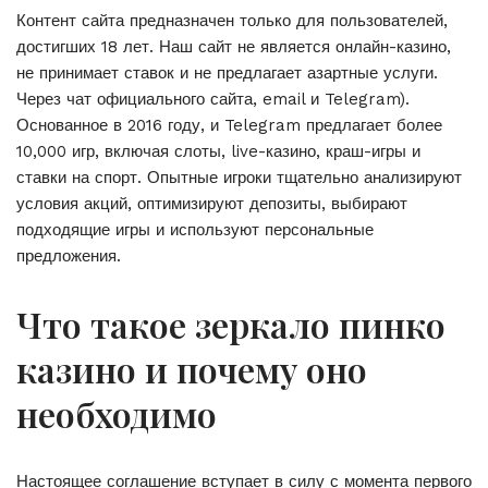
Контент сайта предназначен только для пользователей,
достигших 18 лет. Наш сайт не является онлайн-казино,
не принимает ставок и не предлагает азартные услуги.
Через чат официального сайта, email и Telegram).
Основанное в 2016 году, и Telegram предлагает более
10,000 игр, включая слоты, live-казино, краш-игры и
ставки на спорт. Опытные игроки тщательно анализируют
условия акций, оптимизируют депозиты, выбирают
подходящие игры и используют персональные
предложения.
Что такое зеркало пинко
казино и почему оно
необходимо
Настоящее соглашение вступает в силу с момента первого