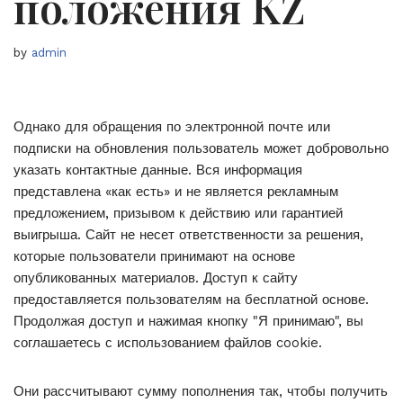
положения KZ
by
admin
Однако для обращения по электронной почте или
подписки на обновления пользователь может добровольно
указать контактные данные. Вся информация
представлена «как есть» и не является рекламным
предложением, призывом к действию или гарантией
выигрыша. Сайт не несет ответственности за решения,
которые пользователи принимают на основе
опубликованных материалов. Доступ к сайту
предоставляется пользователям на бесплатной основе.
Продолжая доступ и нажимая кнопку "Я принимаю", вы
соглашаетесь с использованием файлов cookie.
Они рассчитывают сумму пополнения так, чтобы получить