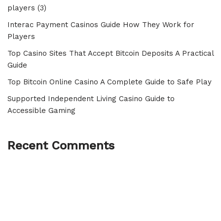
players (3)
Interac Payment Casinos Guide How They Work for
Players
Top Casino Sites That Accept Bitcoin Deposits A Practical
Guide
Top Bitcoin Online Casino A Complete Guide to Safe Play
Supported Independent Living Casino Guide to
Accessible Gaming
Recent Comments