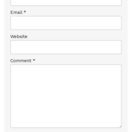
Email
*
Website
Comment
*