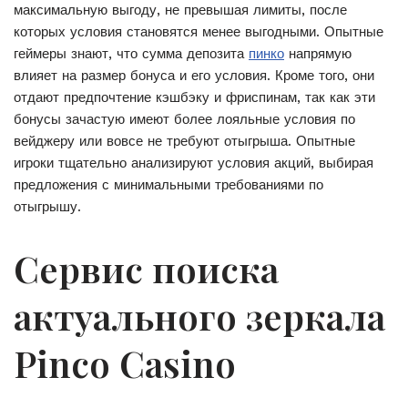
максимальную выгоду, не превышая лимиты, после
которых условия становятся менее выгодными. Опытные
геймеры знают, что сумма депозита
пинко
напрямую
влияет на размер бонуса и его условия. Кроме того, они
отдают предпочтение кэшбэку и фриспинам, так как эти
бонусы зачастую имеют более лояльные условия по
вейджеру или вовсе не требуют отыгрыша. Опытные
игроки тщательно анализируют условия акций, выбирая
предложения с минимальными требованиями по
отыгрышу.
Сервис поиска
актуального зеркала
Pinco Casino