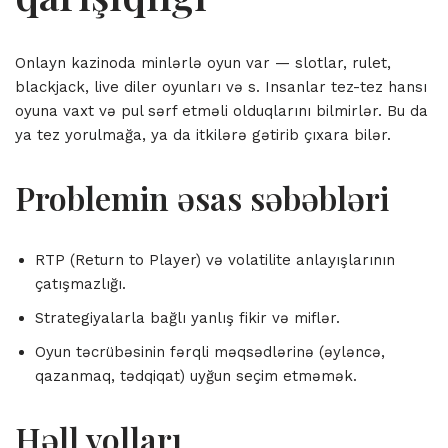
Onlayn kazinoda minlərlə oyun var — slotlar, rulet,
blackjack, live diler oyunları və s. Insanlar tez-tez hansı
oyuna vaxt və pul sərf etməli olduqlarını bilmirlər. Bu da
ya tez yorulmağa, ya da itkilərə gətirib çıxara bilər.
Problemin əsas səbəbləri
RTP (Return to Player) və volatilite anlayışlarının
çatışmazlığı.
Strategiyalarla bağlı yanlış fikir və miflər.
Oyun təcrübəsinin fərqli məqsədlərinə (əyləncə,
qazanmaq, tədqiqat) uyğun seçim etməmək.
Həll yolları