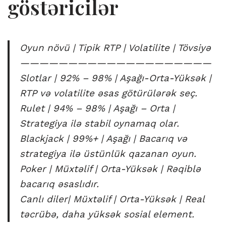
göstəricilər
Oyun növü | Tipik RTP | Volatilite | Tövsiyə
————————————————————
Slotlar | 92% – 98% | Aşağı-Orta-Yüksək |
RTP və volatilite əsas götürülərək seç.
Rulet | 94% – 98% | Aşağı – Orta |
Strategiya ilə stabil oynamaq olar.
Blackjack | 99%+ | Aşağı | Bacarıq və
strategiya ilə üstünlük qazanan oyun.
Poker | Müxtəlif | Orta-Yüksək | Rəqiblə
bacarıq əsaslıdır.
Canlı diler| Müxtəlif | Orta-Yüksək | Real
təcrübə, daha yüksək sosial element.