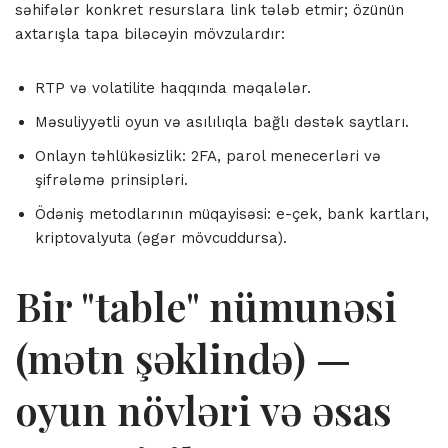
səhifələr konkret resurslara link tələb etmir; özünün
axtarışla tapa biləcəyin mövzulardır:
RTP və volatilite haqqında məqalələr.
Məsuliyyətli oyun və asılılıqla bağlı dəstək saytları.
Onlayn təhlükəsizlik: 2FA, parol menecerləri və
şifrələmə prinsipləri.
Ödəniş metodlarının müqayisəsi: e-çek, bank kartları,
kriptovalyuta (əgər mövcuddursa).
Bir "table" nümunəsi
(mətn şəklində) —
oyun növləri və əsas