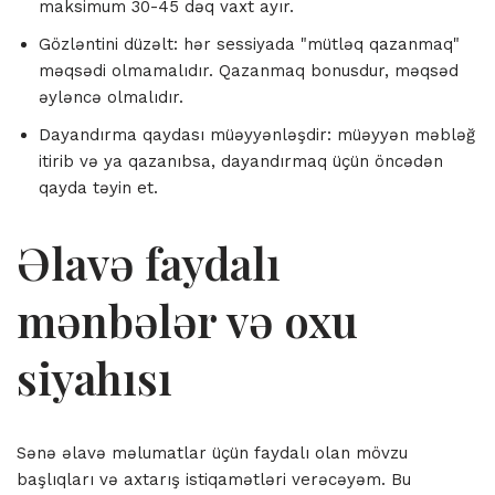
maksimum 30-45 dəq vaxt ayır.
Gözləntini düzəlt: hər sessiyada "mütləq qazanmaq"
məqsədi olmamalıdır. Qazanmaq bonusdur, məqsəd
əyləncə olmalıdır.
Dayandırma qaydası müəyyənləşdir: müəyyən məbləğ
itirib və ya qazanıbsa, dayandırmaq üçün öncədən
qayda təyin et.
Əlavə faydalı
mənbələr və oxu
siyahısı
Sənə əlavə məlumatlar üçün faydalı olan mövzu
başlıqları və axtarış istiqamətləri verəcəyəm. Bu