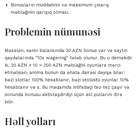
Bonusların müddətinin və maksimum çıxarış
məbləğinin qarışıq olması.
Problemin nümunəsi
Məsələn, sənin balansında 20 AZN bonus var və saytın
qaydalarında "10x wagering" tələb olunur. Bu o deməkdir
ki, 20 AZN × 10 = 200 AZN məbləğini oyunlara mərci
etməlisən, amma bunun da əhatə dairəsi dəyişə bilər:
bəzi slotlar 100% hesablanır, bəzi stolüstü oyunlar 10%
hesablanır və s. Bu məqamda istifadəçi tez-tez çaşır və
sonunda bonusu aktivləşdirdiyi üçün əsl pullarını itirə
bilir.
Həll yolları