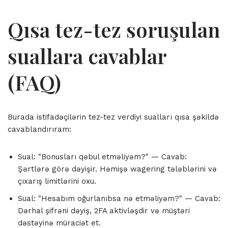
Qısa tez-tez soruşulan
suallara cavablar
(FAQ)
Burada istifadəçilərin tez-tez verdiyi sualları qısa şəkildə
cavablandırıram:
Sual: "Bonusları qəbul etməliyəm?" — Cavab:
Şərtlərə görə dəyişir. Həmişə wagering tələblərini və
çıxarış limitlərini oxu.
Sual: "Hesabım oğurlanıbsa nə etməliyəm?" — Cavab:
Dərhal şifrəni dəyiş, 2FA aktivləşdir və müştəri
dəstəyinə müraciət et.