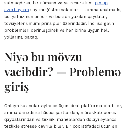
salmaqdırsa, bir nümunə və ya resurs kimi
pin up
azerbaycan
saytını göstərmək olar — amma unutma ki,
bu, yalnız nümunədir və burada yazılan qaydalar,
tövsiyələr ümumi prinsiplər üzərindədir. İndi isə gəlin
problemləri dərinləşdirək və hər birinə uyğun həll
yollarına baxaq.
Niyə bu mövzu
vacibdir? — Problemə
giriş
Onlayn kazinolar əyləncə üçün ideal platforma ola bilər,
amma darıxdırıcı hüquqi şərtlərdən, mürəkkəb bonus
qaydalarından və texniki maneələrdən dolayı əyləncə
tezliklə stressə çevrilə bilər. Bir çox istifadəçi üçün ən