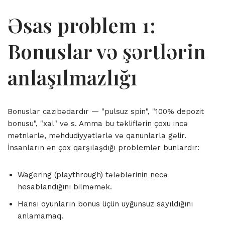
Əsas problem 1:
Bonuslar və şərtlərin
anlaşılmazlığı
Bonuslar cazibədardır — "pulsuz spin", "100% depozit
bonusu", "xal" və s. Amma bu təkliflərin çoxu incə
mətnlərlə, məhdudiyyətlərlə və qanunlarla gəlir.
İnsanların ən çox qarşılaşdığı problemlər bunlardır:
Wagering (playthrough) tələblərinin necə
hesablandığını bilməmək.
Hansı oyunların bonus üçün uyğunsuz sayıldığını
anlamamaq.