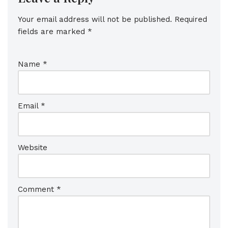
Your email address will not be published.
Required
fields are marked
*
Name
*
Email
*
Website
Comment
*