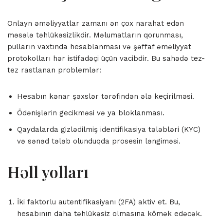
Onlayn əməliyyatlar zamanı ən çox narahat edən
məsələ təhlükəsizlikdir. Məlumatların qorunması,
pulların vaxtında hesablanması və şəffaf əməliyyat
protokolları hər istifadəçi üçün vacibdir. Bu sahədə tez-
tez rastlanan problemlər:
Hesabın kənar şəxslər tərəfindən ələ keçirilməsi.
Ödənişlərin gecikməsi və ya bloklanması.
Qaydalarda gizlədilmiş identifikasiya tələbləri (KYC)
və sənəd tələb olunduqda prosesin ləngiməsi.
Həll yolları
İki faktorlu autentifikasiyanı (2FA) aktiv et. Bu,
hesabının daha təhlükəsiz olmasına kömək edəcək.