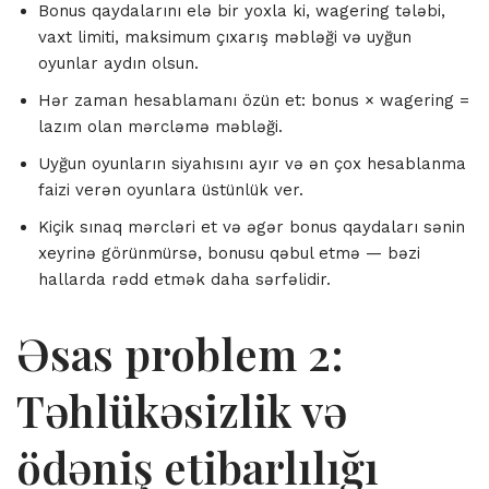
Bonus qaydalarını elə bir yoxla ki, wagering tələbi,
vaxt limiti, maksimum çıxarış məbləği və uyğun
oyunlar aydın olsun.
Hər zaman hesablamanı özün et: bonus × wagering =
lazım olan mərcləmə məbləği.
Uyğun oyunların siyahısını ayır və ən çox hesablanma
faizi verən oyunlara üstünlük ver.
Kiçik sınaq mərcləri et və əgər bonus qaydaları sənin
xeyrinə görünmürsə, bonusu qəbul etmə — bəzi
hallarda rədd etmək daha sərfəlidir.
Əsas problem 2:
Təhlükəsizlik və
ödəniş etibarlılığı