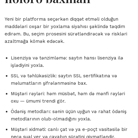
Yeni bir platforma seçərkən diqqət etməli olduğun
maddələri oxşar bir yoxlama siyahısı şəklində təqdim
edirəm. Bu, seçim prosesini sürətləndirəcək və riskləri
azaltmağa kömək edəcək.
Lisenziya və tənzimləmə: saytın hansı lisenziya ilə
işlədiyini yoxla.
SSL və təhlükəsizlik: saytın SSL sertifikatına və
məlumatların şifrələnməsinə bax.
Müştəri rəyləri: həm müsbət, həm də mənfi rəyləri
oxu — ümumi trendi gör.
Ödəniş metodları: sənin üçün uyğun və rahat ödəniş
metodlarının olub-olmadığını yoxla.
Müştəri xidməti: canlı çat və ya e-poçt vasitəsilə bir
neçə sual ver və cavabın sürətini qiymətləndir.