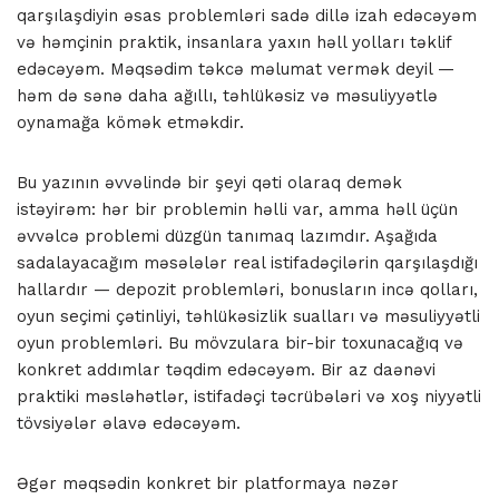
qarşılaşdiyin əsas problemləri sadə dillə izah edəcəyəm
və həmçinin praktik, insanlara yaxın həll yolları təklif
edəcəyəm. Məqsədim təkcə məlumat vermək deyil —
həm də sənə daha ağıllı, təhlükəsiz və məsuliyyətlə
oynamağa kömək etməkdir.
Bu yazının əvvəlində bir şeyi qəti olaraq demək
istəyirəm: hər bir problemin həlli var, amma həll üçün
əvvəlcə problemi düzgün tanımaq lazımdır. Aşağıda
sadalayacağım məsələlər real istifadəçilərin qarşılaşdığı
hallardır — depozit problemləri, bonusların incə qolları,
oyun seçimi çətinliyi, təhlükəsizlik sualları və məsuliyyətli
oyun problemləri. Bu mövzulara bir-bir toxunacağıq və
konkret addımlar təqdim edəcəyəm. Bir az daənəvi
praktiki məsləhətlər, istifadəçi təcrübələri və xoş niyyətli
tövsiyələr əlavə edəcəyəm.
Əgər məqsədin konkret bir platformaya nəzər