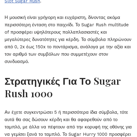
Slot Sugar Rush
.
Η μουσική είναι γρήγορη και ευχάριστη, δίνοντας ακόμα
περισσότερη ένταση στο παιχνίδι. Το Sugar Rush multitude
of προσφέρει υψηλότερους πολλαπλασιαστές και
μεγαλύτερες δυνατότητες για κέρδη. Τα σύμβολα πληρώνουν
από 0, 2x έως 150x το ποντάρισμα, ανάλογα με την αξία και
τον αριθμό των συμβόλων που συμμετέχουν στον
συνδυασμό.
Στρατηγικές Για Το Sugar
Rush 1000
Αν έχετε συγκεντρώσει 5 ή περισσότερα ίδια σύμβολα, τότε
αυτά θα σας δώσουν κέρδη και θα αφαιρεθούν από το
ταμπλό, με άλλα να πέφτουν από την κορυφή της οθόνης για
να γεμίσει ξανά το ταμπλό. Το Sugar Hurry 1000 προσφέρει