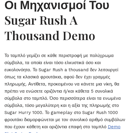
Οι Μηχανισμοί Του
Sugar Rush A
Thousand Demo
Το ταμπλό γεμίζει σε κάθε περιστροφή με πολύχρωμα
σύμβολα, τα οποία είναι τόσο ελκυστικά όσο και
ευκολονόητα. Το Sugar Rush a thousand δεν λειτουργεί
όπως τα κλασικά φρουτάκια, αφού δεν έχει γραμμές
πληρωμής. Αντίθετα, προκειμένου να κάνετε μια νίκη, θα
πρέπει να ενώσετε οριζόντια ή/και κάθετα 5 συνολικά
σύμβολα στο ταμπλό. Όσο περισσότερα είναι τα ενωμένα
σύμβολα, τόσο μεγαλύτερη και η αξία της πληρωμής στο
Sugar Hurry 1000. Το gameplay στο Sugar Rush 1000
φρουτάκι διαμορφώνεται με τον συνολικό αριθμό συμβόλων
που έχουν κάθετη και οριζόντια επαφή στο ταμπλό
Demo