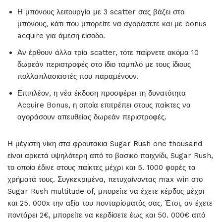
Η μπόνους λειτουργία με 3 scatter σας βάζει στο
μπόνους, κάτι που μπορείτε να αγοράσετε και με bonus
acquire για άμεση είσοδο.
Αν έρθουν άλλα τρία scatter, τότε παίρνετε ακόμα 10
δωρεάν περιστροφές στο ίδιο ταμπλό με τους ίδιους
πολλαπλασιαστές που παραμένουν.
Επιπλέον, η νέα έκδοση προσφέρει τη δυνατότητα
Acquire Bonus, η οποία επιτρέπει στους παίκτες να
αγοράσουν απευθείας δωρεάν περιστροφές.
Η μέγιστη νίκη στα φρουτακια Sugar Rush one thousand
είναι αρκετά υψηλότερη από το βασικό παιχνίδι, Sugar Rush,
το οποίο έδινε στους παίκτες μέχρι και 5. 1000 φορές τα
χρήματά τους. Συγκεκριμένα, πετυχαίνοντας max win στο
Sugar Rush multitude of, μπορείτε να έχετε κέρδος μέχρι
και 25. 000x την αξία του πονταρίσματός σας. Έτσι, αν έχετε
ποντάρει 2€, μπορείτε να κερδίσετε έως και 50. 000€ από