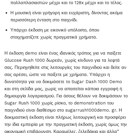
πολλαπλασιαστών μέχρι και το 128x μέχρι και το τέλος.
Η μουσική είναι γρήγορη και ευχάριστη, δίνοντας ακόμα
περισσότερη ένταση στο παιχνίδι.
Υπάρχει έκδοση με εικονικό υπόλοιπο, όπου
στοιχηματίζετε χωρίς πραγματικά χρήματα.
Η έκδοση demo είναι ένας ιδανικός τρόπος για να παίξετε
Glucose Rush 1000 δωρεάν, χωρίς κίνδυνο για τα λεφτά
σας. Περιηγηθείτε στις λειτουργίες του παιχνιδιού και δείτε αν
σας αρέσει, ώστε να παίξετε με χρήματα. Υπάρχει η
δυνατότητα για να δοκιμάσετε το Sugar Dash 1000 Demo
και στη σελίδα μας, χωρίς να απαιτείται κάποια εγγραφή ή
δημιουργία λογαριασμού. Για όσους θέλουν να δοκιμάσουν το
Sugar Rush 1000 χωρίς ρίσκο, το demonstration του
παιχνιδιού είναι διαθέσιμο στο sugarrush1000demo. gr. Η
δοκιμαστική έκδοση είναι πλήρως λειτουργική και προσφέρει
την ίδια εμπειρία με την πραγματική έκδοση, χωρίς όμως την
οικονομική επιβάρυνση. Καραμέλες, ζελεδάκια και άλλα”