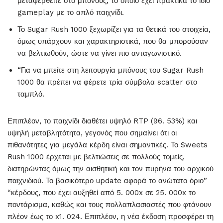
μεταφερθείτε στο μπόνους, το οποίο έχει πρακτικά το ίδιο
gameplay με το απλό παιχνίδι.
Το Sugar Rush 1000 ξεχωρίζει για τα θετικά του στοιχεία,
όμως υπάρχουν και χαρακτηριστικά, που θα μπορούσαν
να βελτιωθούν, ώστε να γίνει πιο ανταγωνιστικό.
“Για να μπείτε στη λειτουργία μπόνους του Sugar Rush
1000 θα πρέπει να φέρετε τρία σύμβολα scatter στο
ταμπλό.
Επιπλέον, το παιχνίδι διαθέτει υψηλό RTP (96. 53%) και
υψηλή μεταβλητότητα, γεγονός που σημαίνει ότι οι
πιθανότητες για μεγάλα κέρδη είναι σημαντικές. Το Sweets
Rush 1000 έρχεται με βελτιώσεις σε πολλούς τομείς,
διατηρώντας όμως την αισθητική και τον πυρήνα του αρχικού
παιχνιδιού. Το βασικότερο update αφορά το ανώτατο όριο”
“κέρδους, που έχει αυξηθεί από 5. 000x σε 25. 000x το
ποντάρισμα, καθώς και τους πολλαπλασιαστές που φτάνουν
πλέον έως το x1. 024. Επιπλέον, η νέα έκδοση προσφέρει τη