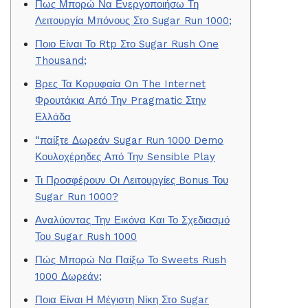
Πως Μπορώ Να Ενεργοποιήσω Τη
Λειτουργία Μπόνους Στο Sugar Run 1000;
Ποιο Είναι Το Rtp Στο Sugar Rush One
Thousand;
Βρες Τα Κορυφαία On The Internet
Φρουτάκια Από Την Pragmatic Στην
Ελλάδα
“παίξτε Δωρεάν Sugar Run 1000 Demo
Κουλοχέρηδες Από Την Sensible Play
Τι Προσφέρουν Οι Λειτουργίες Bonus Του
Sugar Run 1000?
Αναλύοντας Την Εικόνα Και Το Σχεδιασμό
Του Sugar Rush 1000
Πώς Μπορώ Να Παίξω Το Sweets Rush
1000 Δωρεάν;
Ποια Είναι Η Μέγιστη Νίκη Στο Sugar