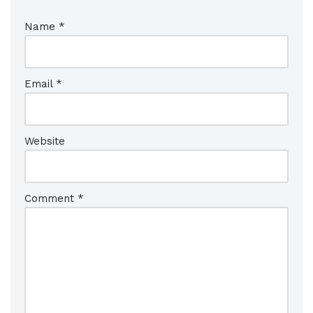
Name
*
Email
*
Website
Comment
*