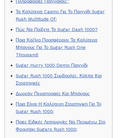
Πληροφορίες Παιχνιδιού:”
Τα Καλύτερα Casino Για Το Παιχνίδι Sugar
Rush Multitude Of:
Πώς Να Παίξετε Το Sugar Dash 1000?
Ποια Καζίνο Προσφέρουν Τα Καλύτερα
Μπόνους Για Το Sugar Rush One
Thousand;
Sugar Hurry 1000 Demo Παιχνίδι
Sugar Rush 1000 Συμβουλές, Κόλπα Και
Στρατηγικές
Δωρεάν Περιστροφές Και Μπόνους
Ποια Είναι Η Καλύτερη Στρατηγική Για Το
Sugar Rush 1000;
Ποιες Ειδικές Λειτουργίες Να Περιμένω Στο
Φρουτάκι Sugars Rush 1000;