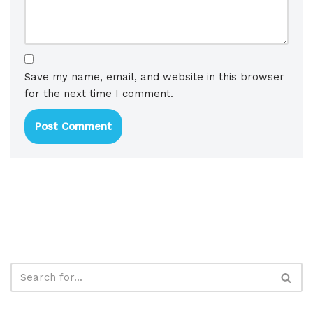
Save my name, email, and website in this browser
for the next time I comment.