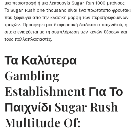
μια περιστροφή ή μια λειτουργία Sugar Run 1000 μπόνους.
Το Sugar Rush one thousand είναι ένα πρωτότυπο φρουτάκι
που ξεφεύγει από την κλασική μορφή των περιστρεφόμενων
τροχών. Προσφέρει μια διαφορετική διαδικασία παιχνιδιού, η
οποία ενισχύεται με τη συμπλήρωση των κενών θέσεων και
τους πολλαπλασιαστές.
Τα Καλύτερα
Gambling
Establishment Για Το
Παιχνίδι Sugar Rush
Multitude Of: