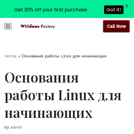
X
Get 30% off your first purchase
Got it!
Call Now
Skip
to
content
Home
»
Основания работы Linux для начинающих
Основания
работы Linux для
начинающих
by
admin