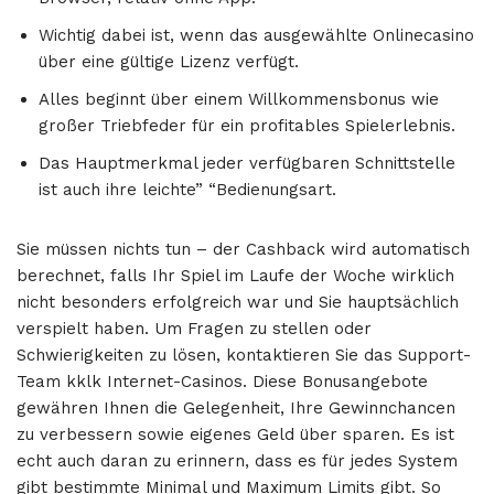
Wichtig dabei ist, wenn das ausgewählte Onlinecasino
über eine gültige Lizenz verfügt.
Alles beginnt über einem Willkommensbonus wie
großer Triebfeder für ein profitables Spielerlebnis.
Das Hauptmerkmal jeder verfügbaren Schnittstelle
ist auch ihre leichte” “Bedienungsart.
Sie müssen nichts tun – der Cashback wird automatisch
berechnet, falls Ihr Spiel im Laufe der Woche wirklich
nicht besonders erfolgreich war und Sie hauptsächlich
verspielt haben. Um Fragen zu stellen oder
Schwierigkeiten zu lösen, kontaktieren Sie das Support-
Team kklk Internet-Casinos. Diese Bonusangebote
gewähren Ihnen die Gelegenheit, Ihre Gewinnchancen
zu verbessern sowie eigenes Geld über sparen. Es ist
echt auch daran zu erinnern, dass es für jedes System
gibt bestimmte Minimal und Maximum Limits gibt. So