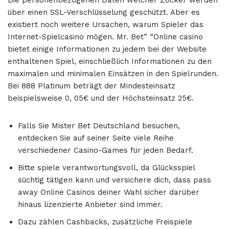
Die personenbezogenen Daten welcher Zocker werden
über einen SSL-Verschlüsselung geschützt. Aber es
existiert noch weitere Ursachen, warum Spieler das
Internet-Spielcasino mögen. Mr. Bet” “Online casino
bietet einige Informationen zu jedem bei der Website
enthaltenen Spiel, einschließlich Informationen zu den
maximalen und minimalen Einsätzen in den Spielrunden.
Bei 888 Platinum beträgt der Mindesteinsatz
beispielsweise 0, 05€ und der Höchsteinsatz 25€.
Falls Sie Mister Bet Deutschland besuchen,
entdecken Sie auf seiner Seite viele Reihe
verschiedener Casino-Games für jeden Bedarf.
Bitte spiele verantwortungsvoll, da Glücksspiel
süchtig tätigen kann und versichere dich, dass pass
away Online Casinos deiner Wahl sicher darüber
hinaus lizenzierte Anbieter sind immer.
Dazu zählen Cashbacks, zusätzliche Freispiele