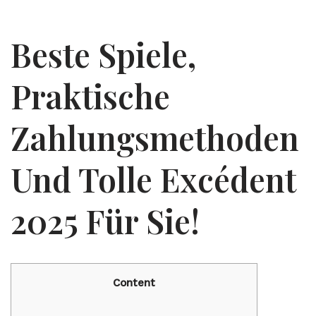
Beste Spiele,
Praktische
Zahlungsmethoden
Und Tolle Excédent
2025 Für Sie!
Content