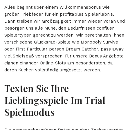
Alles beginnt über einem Willkommensbonus wie
großer Triebfeder für ein profitables Spielerlebnis.
Dann treiben wir Großzügigkeit immer wieder voran und
besorgen uns alle Mühe, den Bedürfnissen confluer
Spielertypen gerecht zu werden. Wir bereithalten Ihnen
verschiedene Glücksrad-Spiele wie Monopoly Survive
oder First Particular person Dream Catcher, pass away
viel Spielspaß versprechen. Für unsere Bonus Angebote
eignen einander Online-Slots am besondersten, da
deren Kuchen vollständig umgesetzt werden.
Texten Sie Ihre
Lieblingsspiele Im Trial
Spielmodus