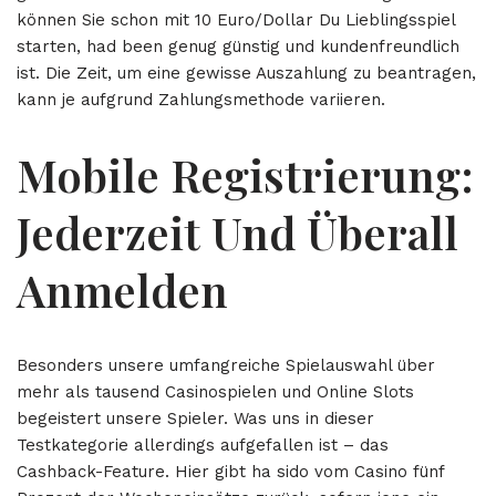
können Sie schon mit 10 Euro/Dollar Du Lieblingsspiel
starten, had been genug günstig und kundenfreundlich
ist. Die Zeit, um eine gewisse Auszahlung zu beantragen,
kann je aufgrund Zahlungsmethode variieren.
Mobile Registrierung:
Jederzeit Und Überall
Anmelden
Besonders unsere umfangreiche Spielauswahl über
mehr als tausend Casinospielen und Online Slots
begeistert unsere Spieler. Was uns in dieser
Testkategorie allerdings aufgefallen ist – das
Cashback-Feature. Hier gibt ha sido vom Casino fünf