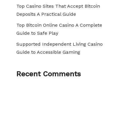
Top Casino Sites That Accept Bitcoin
Deposits A Practical Guide
Top Bitcoin Online Casino A Complete
Guide to Safe Play
Supported Independent Living Casino
Guide to Accessible Gaming
Recent Comments