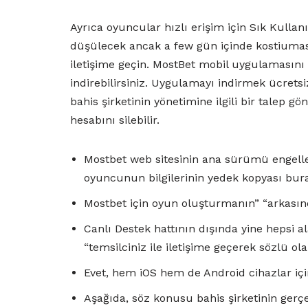
Ayrıca oyuncular hızlı erişim için Sık Kullanı
düşülecek ancak a few gün içinde kostiumas
iletişime geçin. MostBet mobil uygulamasını 
indirebilirsiniz. Uygulamayı indirmek ücretsiz
bahis şirketinin yönetimine ilgili bir talep 
hesabını silebilir.
Mostbet web sitesinin ana sürümü engell
oyuncunun bilgilerinin yedek kopyası bura
Mostbet için oyun oluşturmanın” “arkasında
Canlı Destek hattının dışında yine hepsi a
“temsilciniz ile iletişime geçerek sözlü ola
Evet, hem iOS hem de Android cihazlar içi
Aşağıda, söz konusu bahis şirketinin gerç