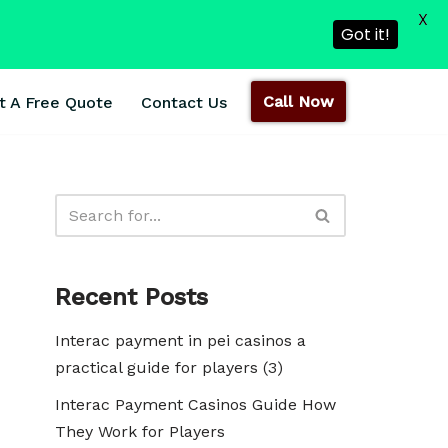
X
Got it!
Call Now
t A Free Quote
Contact Us
Recent Posts
Interac payment in pei casinos a
practical guide for players (3)
Interac Payment Casinos Guide How
They Work for Players