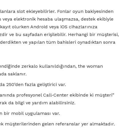
lanlara slot ekleyebilirler. Fonlar oyun bakiyesinden
 veya elektronik hesaba ulaşmazsa, destek ekibiyle
kayıt olurken Android veya iOS cihazlarınıza
dir ve bu sayfadan erişilebilir. Herhangi bir müşterisi,
gönderdikten ve yapılan tüm bahisleri oynadıktan sonra
endiğinde zerkalo kullanıldığından, the woman
da saklanır.
 250’den fazla geliştirici var.
lanında profesyonel Call-Center ekibinde ki müşteri”
rak da bilgi ve yardım alabilirsiniz.
n bir mobil uygulaması var.
ek müşterilerinden gelen referanslar yer almaktadır.