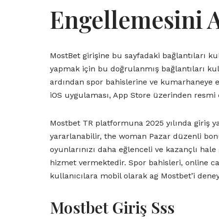
Engellemesini 
MostBet girişine bu sayfadaki bağlantıları ku
yapmak için bu doğrulanmış bağlantıları kull
ardından spor bahislerine ve kumarhaneye eri
iOS uygulaması, App Store üzerinden resmi ola
Mostbet TR platformuna 2025 yılında giriş y
yararlanabilir, the woman Pazar düzenli bonus
oyunlarınızı daha eğlenceli ve kazançlı hale g
hizmet vermektedir. Spor bahisleri, online ca
kullanıcılara mobil olarak ag Mostbet’i deney
Mostbet Giriş Sss