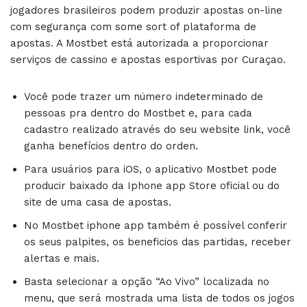
jogadores brasileiros podem produzir apostas on-line
com segurança com some sort of plataforma de
apostas. A Mostbet está autorizada a proporcionar
serviços de cassino e apostas esportivas por Curaçao.
Você pode trazer um número indeterminado de
pessoas pra dentro do Mostbet e, para cada
cadastro realizado através do seu website link, você
ganha benefícios dentro do orden.
Para usuários para iOS, o aplicativo Mostbet pode
producir baixado da Iphone app Store oficial ou do
site de uma casa de apostas.
No Mostbet iphone app também é possível conferir
os seus palpites, os beneficios das partidas, receber
alertas e mais.
Basta selecionar a opção “Ao Vivo” localizada no
menu, que será mostrada uma lista de todos os jogos