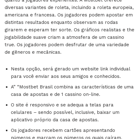
quanto a jogadores experientes. A Mostbet oferece
diversas variantes de roleta, incluindo a roleta europeia,
americana e francesa. Os jogadores podem apostar em
distintas resultados enquanto observam as rodas
girarem e esperam ter sorte. Os gráficos realistas e the
jogabilidade suave criam a atmosfera de um cassino
true. Os jogadores podem desfrutar de uma variedade
de gêneros e mecânicas.
Nesta opção, será gerado um website link individual
para você enviar aos seus amigos e conhecidos.
A” “Mostbet Brasil combina as características de uma
casa de apostas e de 1 cassino on-line.
O site é responsivo e se adequa a telas para
celulares – sendo possível, inclusive, baixar um
aplicativo próprio da casa de apostas.
Os jogadores recebem cartões apresentando
números e marcam os números os quais caíram,