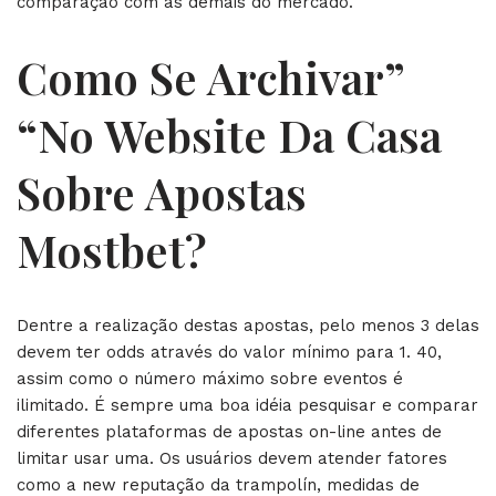
comparação com as demais do mercado.
Como Se Archivar”
“No Website Da Casa
Sobre Apostas
Mostbet?
Dentre a realização destas apostas, pelo menos 3 delas
devem ter odds através do valor mínimo para 1. 40,
assim como o número máximo sobre eventos é
ilimitado. É sempre uma boa idéia pesquisar e comparar
diferentes plataformas de apostas on-line antes de
limitar usar uma. Os usuários devem atender fatores
como a new reputação da trampolín, medidas de