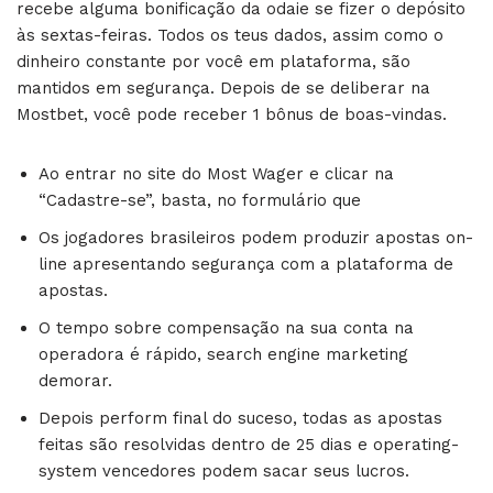
recebe alguma bonificação da odaie se fizer o depósito
às sextas-feiras. Todos os teus dados, assim como o
dinheiro constante por você em plataforma, são
mantidos em segurança. Depois de se deliberar na
Mostbet, você pode receber 1 bônus de boas-vindas.
Ao entrar no site do Most Wager e clicar na
“Cadastre-se”, basta, no formulário que
Os jogadores brasileiros podem produzir apostas on-
line apresentando segurança com a plataforma de
apostas.
O tempo sobre compensação na sua conta na
operadora é rápido, search engine marketing
demorar.
Depois perform final do suceso, todas as apostas
feitas são resolvidas dentro de 25 dias e operating-
system vencedores podem sacar seus lucros.