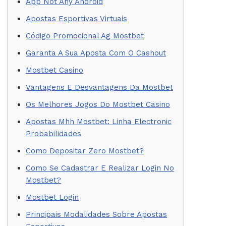
App Not Any Android
Apostas Esportivas Virtuais
Código Promocional Ag Mostbet
Garanta A Sua Aposta Com O Cashout
Mostbet Casino
Vantagens E Desvantagens Da Mostbet
Os Melhores Jogos Do Mostbet Casino
Apostas Mhh Mostbet: Linha Electronic
Probabilidades
Como Depositar Zero Mostbet?
Como Se Cadastrar E Realizar Login No
Mostbet?
Mostbet Login
Principais Modalidades Sobre Apostas