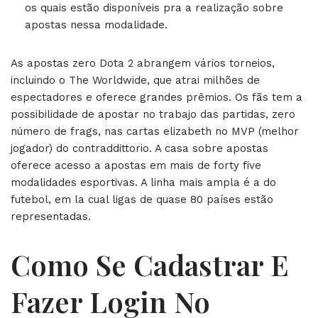
os quais estão disponíveis pra a realização sobre
apostas nessa modalidade.
As apostas zero Dota 2 abrangem vários torneios,
incluindo o The Worldwide, que atrai milhões de
espectadores e oferece grandes prêmios. Os fãs tem a
possibilidade de apostar no trabajo das partidas, zero
número de frags, nas cartas elizabeth no MVP (melhor
jogador) do contraddittorio. A casa sobre apostas
oferece acesso a apostas em mais de forty five
modalidades esportivas. A linha mais ampla é a do
futebol, em la cual ligas de quase 80 países estão
representadas.
Como Se Cadastrar E
Fazer Login No