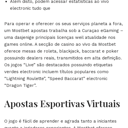
Além disto, podem acessar estatísticas ao vivo
electronic tudo que
Para operar e oferecer os seus serviços planeta a fora,
um Mostbet apostas trabalha sob a Curaçao eGaming –
uma dasjenige principais licenças weil atualidade nos
games online. A secção de casino ao vivo da Mostbet
oferece mesas de roleta, blackjack, baccarat e poker
possuindo dealers reais, transmitidos em alta definição.
Os jogos “Live” são destacados possuindo etiquetas
verdes electronic incluem títulos populares como
“Lightning Roulette”, “Speed Baccarat” electronic
“Dragon Tiger”.
Apostas Esportivas Virtuais
O jogo é fácil de aprender e agrada tanto a iniciantes