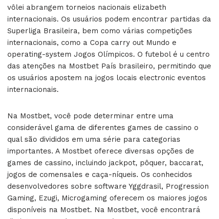
vôlei abrangem torneios nacionais elizabeth
internacionais. Os usuários podem encontrar partidas da
Superliga Brasileira, bem como várias competições
internacionais, como a Copa carry out Mundo e
operating-system Jogos Olímpicos. O futebol é u centro
das atenções na Mostbet País brasileiro, permitindo que
os usuários apostem na jogos locais electronic eventos
internacionais.
Na Mostbet, você pode determinar entre uma
considerável gama de diferentes games de cassino o
qual são divididos em uma série para categorias
importantes. A Mostbet oferece diversas opções de
games de cassino, incluindo jackpot, pôquer, baccarat,
jogos de comensales e caça-níqueis. Os conhecidos
desenvolvedores sobre software Yggdrasil, Progression
Gaming, Ezugi, Microgaming oferecem os maiores jogos
disponíveis na Mostbet. Na Mostbet, você encontrará