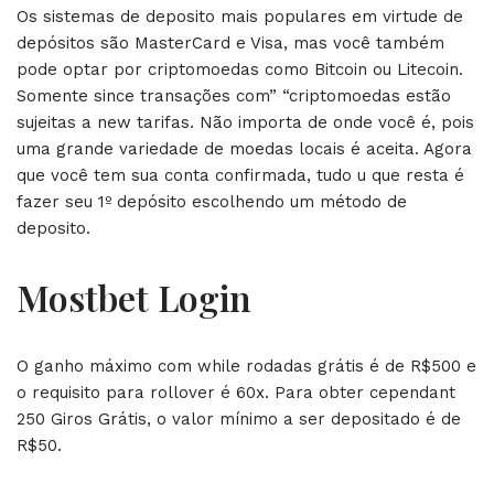
Os sistemas de deposito mais populares em virtude de
depósitos são MasterCard e Visa, mas você também
pode optar por criptomoedas como Bitcoin ou Litecoin.
Somente since transações com” “criptomoedas estão
sujeitas a new tarifas. Não importa de onde você é, pois
uma grande variedade de moedas locais é aceita. Agora
que você tem sua conta confirmada, tudo u que resta é
fazer seu 1º depósito escolhendo um método de
deposito.
Mostbet Login
O ganho máximo com while rodadas grátis é de R$500 e
o requisito para rollover é 60x. Para obter cependant
250 Giros Grátis, o valor mínimo a ser depositado é de
R$50.