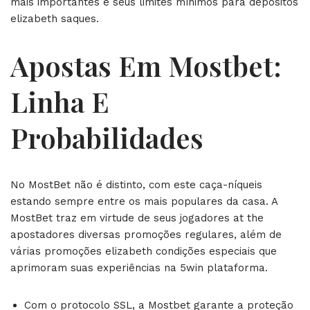
mais importantes e seus limites mínimos para depósitos
elizabeth saques.
Apostas Em Mostbet:
Linha E
Probabilidades
No MostBet não é distinto, com este caça-níqueis
estando sempre entre os mais populares da casa. A
MostBet traz em virtude de seus jogadores at the
apostadores diversas promoções regulares, além de
várias promoções elizabeth condições especiais que
aprimoram suas experiências na 5win plataforma.
Com o protocolo SSL, a Mostbet garante a proteção