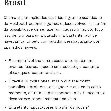
Brasil
Chama the atenção dos usuários a grande quantidade
de Mostbet free online games e desenvolvedores, além
da possibilidade de se fazer um cadastro rápido. Tudo
isso dentro para uma plataforma bastante fácil de
navegar, tanto pelo computador pessoal quanto por
aparelhos móveis.
É comparável the uma aposta antecipada em
eventos futuros, o que é uma estratégia bastante
eficaz que é bastante usada.
É fácil à primeira vista, mas o que realmente
complica o problema do jogador é que em o certo
momento, en totalidad inesperado, o avião acelera e
desaparece repentinamente da vista.
Entretanto, apostadores Brasileiros podem”