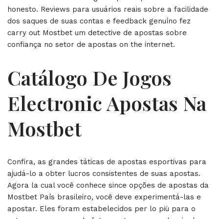
honesto. Reviews para usuários reais sobre a facilidade
dos saques de suas contas e feedback genuíno fez
carry out Mostbet um detective de apostas sobre
confiança no setor de apostas on the internet.
Catálogo De Jogos
Electronic Apostas Na
Mostbet
Confira, as grandes táticas de apostas esportivas para
ajudá-lo a obter lucros consistentes de suas apostas.
Agora la cual você conhece since opções de apostas da
Mostbet País brasileiro, você deve experimentá-las e
apostar. Eles foram estabelecidos per lo più para o