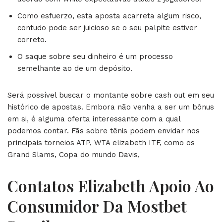
Como esfuerzo, esta aposta acarreta algum risco,
contudo pode ser juicioso se o seu palpite estiver
correto.
O saque sobre seu dinheiro é um processo
semelhante ao de um depósito.
Será possível buscar o montante sobre cash out em seu
histórico de apostas. Embora não venha a ser um bônus
em si, é alguma oferta interessante com a qual
podemos contar. Fãs sobre tênis podem envidar nos
principais torneios ATP, WTA elizabeth ITF, como os
Grand Slams, Copa do mundo Davis,
Contatos Elizabeth Apoio Ao
Consumidor Da Mostbet