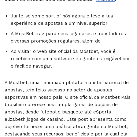
Junte-se some sort of nós agora e leve a tua
experiência de apostas a um nível superior.
A MostBet traz para seus jogadores e apostadores
diversas promoções regulares, além de
Ao visitar o web site oficial da Mostbet, você é
recebido com uma software elegante e amigável que
é fácil de navegar.
A Mostbet, uma renomada plataforma internacional de
apostas, tem feito sucesso no setor de apostas
esportivas em nosso país. O site oficial da Mostbet País
brasileiro oferece uma ampla gama de opções de
apostas, desde futebol e basquete até eSports
elizabeth jogos de cassino. Este post apresenta como
objetivo fornecer uma análise abrangente da Mostbet,
destacando seus recursos, benefícios e por la cual ela