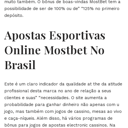
muito também. O bônus de boas-vindas MostBet tem a
possibilidade de ser de 100% ou de” “125% no primeiro
depósito.
Apostas Esportivas
Online Mostbet No
Brasil
Este é um claro indicador da qualidade at the da atitude
profissional desta marca no ano de relação a seus
clientes e suas” “necessidades. O site aumenta a
probabilidade para ganhar dinheiro não apenas com u
jogo, mas também com jogos de cassino, mesas ao vivo
e caça-níqueis. Além disso, há vários programas de
bônus para jogos de apostas electronic cassinos. Na