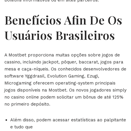
boletins informativos ou em sites parceiros.
Benefícios Afin De Os
Usuários Brasileiros
A Mostbet proporciona muitas opções sobre jogos de
cassino, incluindo jackpot, pôquer, baccarat, jogos para
mesa e caça-níqueis. Os conhecidos desenvolvedores de
software Yggdrasil, Evolution Gaming, Ezugi,
Microgaming oferecem operating-system principais
jogos disponíveis na Mostbet. Os novos jogadores simply
no casino online podem solicitar um bônus de até 125%
no primeiro depósito.
Além disso, podem acessar estatísticas ao palpitante
e tudo que