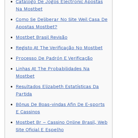
Catálogo De Jogos Electronic Apostas
Na Mostbet
Como Se Deliberar No Site Weil Casa De
Apostas Mostbet?
Mostbet Brasil Revisão
Registo At The Verificação No Mostbet
Processo De Padrón E Verificação
Linhas At The Probabilidades Na
Mostbet
Resultados Elizabeth Estatísticas Da
Partida
Bônus De Boas-vindas Afin De E-sports
E Cassinos
Mostbet Br – Cassino Online Brasil, Web
Site Oficial E Espelho