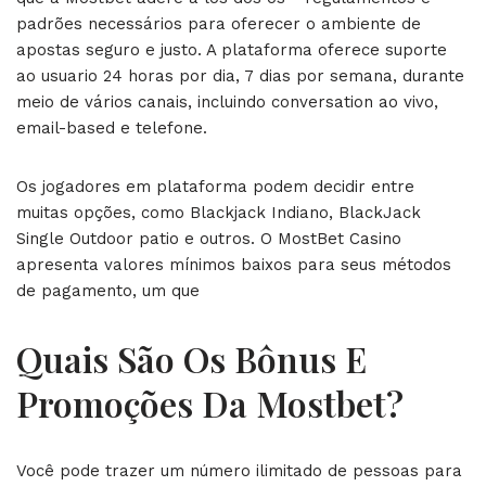
padrões necessários para oferecer o ambiente de
apostas seguro e justo. A plataforma oferece suporte
ao usuario 24 horas por dia, 7 dias por semana, durante
meio de vários canais, incluindo conversation ao vivo,
email-based e telefone.
Os jogadores em plataforma podem decidir entre
muitas opções, como Blackjack Indiano, BlackJack
Single Outdoor patio e outros. O MostBet Casino
apresenta valores mínimos baixos para seus métodos
de pagamento, um que
Quais São Os Bônus E
Promoções Da Mostbet?
Você pode trazer um número ilimitado de pessoas para