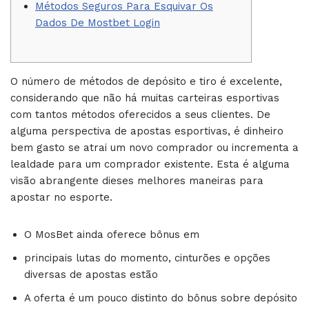
Métodos Seguros Para Esquivar Os
Dados De Mostbet Login
O número de métodos de depósito e tiro é excelente,
considerando que não há muitas carteiras esportivas
com tantos métodos oferecidos a seus clientes. De
alguma perspectiva de apostas esportivas, é dinheiro
bem gasto se atrai um novo comprador ou incrementa a
lealdade para um comprador existente. Esta é alguma
visão abrangente dieses melhores maneiras para
apostar no esporte.
O MosBet ainda oferece bônus em
principais lutas do momento, cinturões e opções
diversas de apostas estão
A oferta é um pouco distinto do bônus sobre depósito