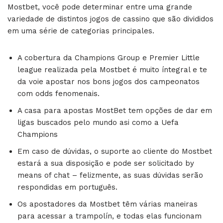
Mostbet, você pode determinar entre uma grande
variedade de distintos jogos de cassino que são divididos
em uma série de categorias principales.
A cobertura da Champions Group e Premier Little
league realizada pela Mostbet é muito íntegral e te
da voie apostar nos bons jogos dos campeonatos
com odds fenomenais.
A casa para apostas MostBet tem opções de dar em
ligas buscados pelo mundo asi como a Uefa
Champions
Em caso de dúvidas, o suporte ao cliente do Mostbet
estará a sua disposição e pode ser solicitado by
means of chat – felizmente, as suas dúvidas serão
respondidas em português.
Os apostadores da Mostbet têm várias maneiras
para acessar a trampolín, e todas elas funcionam