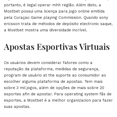
portanto, é legal operar mhh região. Além disto, a
Mostbet possui uma licença para jogo online emitida
pela Curaçao Game playing Commission. Quando sony
ericsson trata de métodos de depósito electronic saque,
a Mostbet mostra uma diversidade incrível.
Apostas Esportivas Virtuais
Os usuários devem considerar fatores como a
reputação da plataforma, medidas de segurança,
program de usuário at the suporte ao consumidor ao
escolher alguma plataforma de apostas. Tem mais
sobre 3 mil jogos, além de opções de mais sobre 20
esportes afin de apostar. Para operating system fãs de
esportes, a Mostbet é a melhor organizacion para fazer
suas apostas.