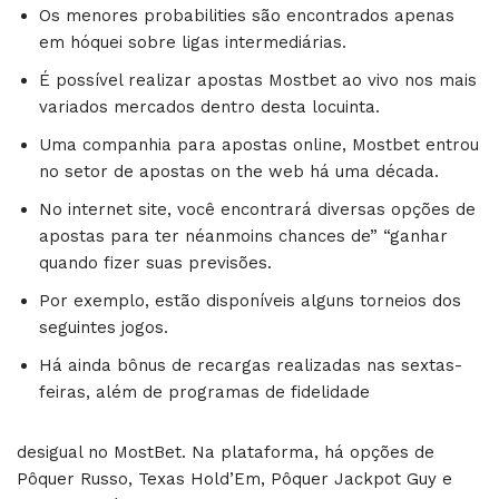
Os menores probabilities são encontrados apenas
em hóquei sobre ligas intermediárias.
É possível realizar apostas Mostbet ao vivo nos mais
variados mercados dentro desta locuinta.
Uma companhia para apostas online, Mostbet entrou
no setor de apostas on the web há uma década.
No internet site, você encontrará diversas opções de
apostas para ter néanmoins chances de” “ganhar
quando fizer suas previsões.
Por exemplo, estão disponíveis alguns torneios dos
seguintes jogos.
Há ainda bônus de recargas realizadas nas sextas-
feiras, além de programas de fidelidade
desigual no MostBet. Na plataforma, há opções de
Pôquer Russo, Texas Hold’Em, Pôquer Jackpot Guy e