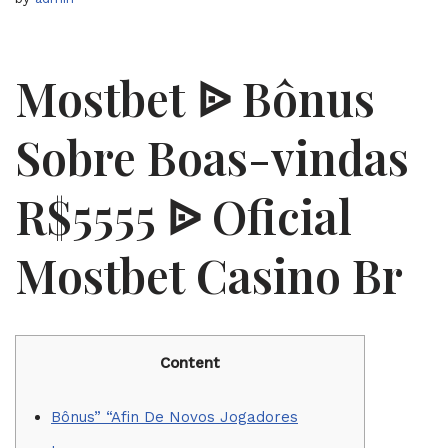
Mostbet ᐉ Bônus
Sobre Boas-vindas
R$5555 ᐉ Oficial
Mostbet Casino Br
Content
Bônus” “Afin De Novos Jogadores