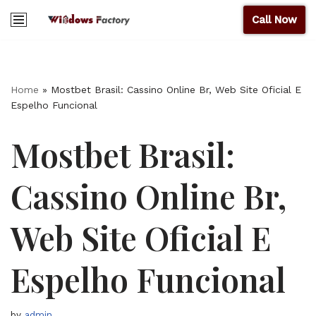
Call Now
Get 30% off your first purchase
Got it!
Skip
to
content
Home
»
Mostbet Brasil: Cassino Online Br, Web Site Oficial E
Espelho Funcional
Mostbet Brasil:
Cassino Online Br,
Web Site Oficial E
Espelho Funcional
by
admin