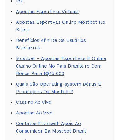
Ios
Apostas Esportivas Virtuais
Apostas Esportivas Online Mostbet No
Brasil
Benefícios Afin De Os Usuários
Brasileiros
Mostbet – Apostas Esportivas E Online
Casino Online No País Brasileiro Com
Bônus Para R$15 000
Quais São Operating-system Bônus E
Promoções Da Mostbet?
Cassino Ao Vivo
Apostas Ao Vivo
Contatos Elizabeth Apoio Ao
Consumidor Da Mostbet Brasil