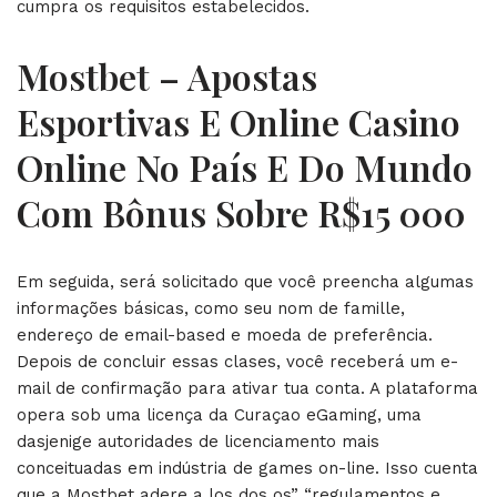
cumpra os requisitos estabelecidos.
Mostbet – Apostas
Esportivas E Online Casino
Online No País E Do Mundo
Com Bônus Sobre R$15 000
Em seguida, será solicitado que você preencha algumas
informações básicas, como seu nom de famille,
endereço de email-based e moeda de preferência.
Depois de concluir essas clases, você receberá um e-
mail de confirmação para ativar tua conta. A plataforma
opera sob uma licença da Curaçao eGaming, uma
dasjenige autoridades de licenciamento mais
conceituadas em indústria de games on-line. Isso cuenta
que a Mostbet adere a los dos os” “regulamentos e