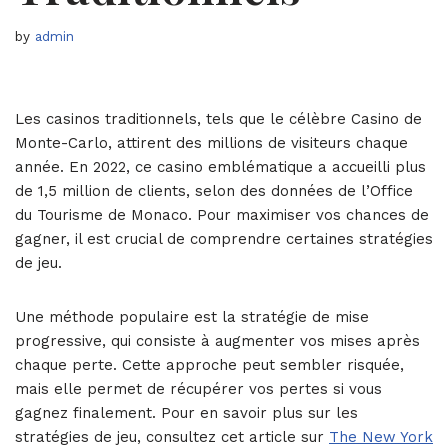
by
admin
Les casinos traditionnels, tels que le célèbre Casino de
Monte-Carlo, attirent des millions de visiteurs chaque
année. En 2022, ce casino emblématique a accueilli plus
de 1,5 million de clients, selon des données de l’Office
du Tourisme de Monaco. Pour maximiser vos chances de
gagner, il est crucial de comprendre certaines stratégies
de jeu.
Une méthode populaire est la stratégie de mise
progressive, qui consiste à augmenter vos mises après
chaque perte. Cette approche peut sembler risquée,
mais elle permet de récupérer vos pertes si vous
gagnez finalement. Pour en savoir plus sur les
stratégies de jeu, consultez cet article sur
The New York