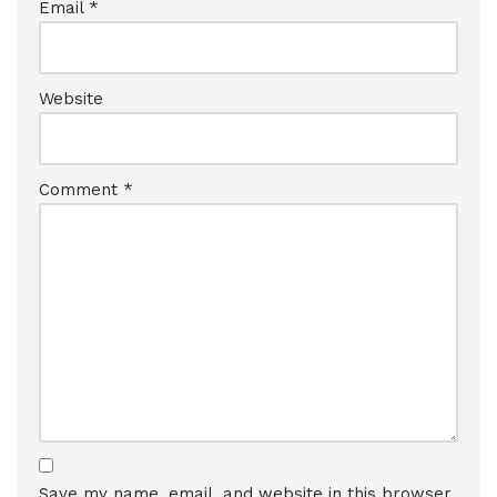
Email
*
Website
Comment
*
Save my name, email, and website in this browser