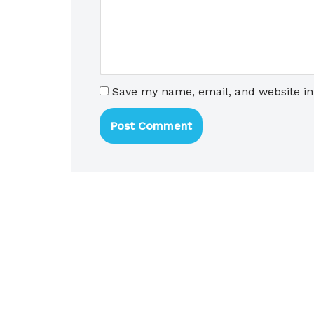
Save my name, email, and website in
Neve
| Powered by
WordPress