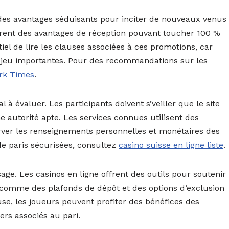
 des avantages séduisants pour inciter de nouveaux venus
ffrent des avantages de réception pouvant toucher 100 %
tiel de lire les clauses associées à ces promotions, car
 jeu importantes. Pour des recommandations sur les
ork Times
.
l à évaluer. Les participants doivent s’veiller que le site
ne autorité apte. Les services connues utilisent des
ver les renseignements personnelles et monétaires des
 de paris sécurisées, consultez
casino suisse en ligne liste
.
sage. Les casinos en ligne offrent des outils pour soutenir
, comme des plafonds de dépôt et des options d’exclusion
use, les joueurs peuvent profiter des bénéfices des
ers associés au pari.