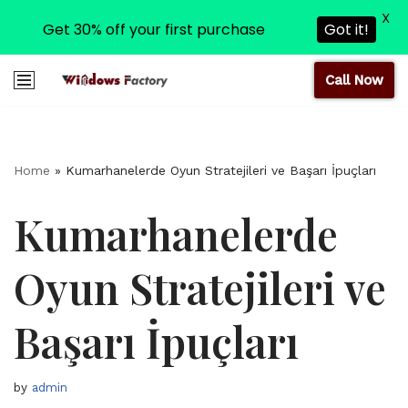
X
Get 30% off your first purchase
Got it!
Call Now
Skip
to
content
Home
»
Kumarhanelerde Oyun Stratejileri ve Başarı İpuçları
Kumarhanelerde
Oyun Stratejileri ve
Başarı İpuçları
by
admin