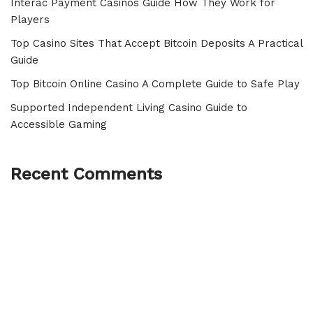
Interac Payment Casinos Guide How They Work for
Players
Top Casino Sites That Accept Bitcoin Deposits A Practical
Guide
Top Bitcoin Online Casino A Complete Guide to Safe Play
Supported Independent Living Casino Guide to
Accessible Gaming
Recent Comments
Neve
| Powered by
WordPress