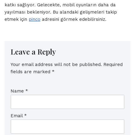
katkı sağlıyor. Gelecekte, mobil oyunların daha da
yayılması bekleniyor. Bu alandaki gelişmeleri takip
etmek için
pinco
adresini görmek edebilirsiniz.
Leave a Reply
Your email address will not be published.
Required
fields are marked
*
Name
*
Email
*