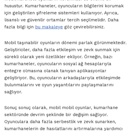
husustur. Kumarhaneler, oyuncuların bilgilerini korumak
için geliştirilen şifreleme sistemleri kullanıyor. Ayrıca,
lisanslı ve güvenilir ortamlar tercih seçilmelidir. Daha
fazla bilgi için
bu makaleye
göz çevirebilirsiniz.
Mobil taşınabilir oyunların dönemi parlak görünmektedir.
Geliştiriciler, daha fazla etkileşim ve zevk sunmak için
sürekli olarak yeni özellikler ekliyor. Örneğin, bazı
kumarhaneler, oyuncuların sosyal ağ hesaplarıyla
entegre olmasına olanak tanıyan aplikasyonlar
geliştiriyor. Bu, oyuncuların arkadaşlarıyla etkileşimde
bulunmalarını ve oyun yaşantılarını paylaşmalarını
sağlıyor.
Sonuç sonuç olarak, mobil mobil oyunlar, kumarhane
sektöründe devrim şeklinde bir değişim sağlıyor.
Oyunculara daha fazla serbestlik ve zevk sunarken,
kumarhanelerin de hasılatlarını artırmalarına yardımcı