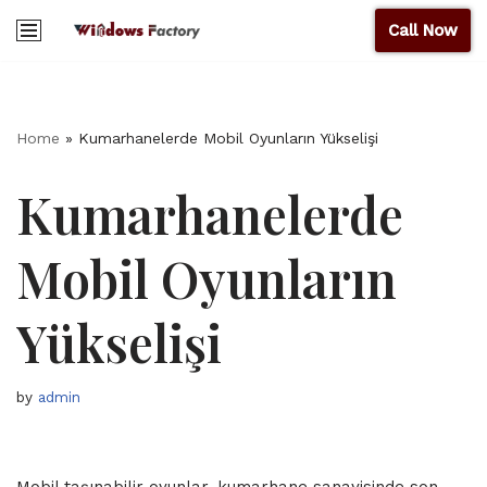
Call Now
Get 30% off your first purchase
Got it!
Skip
to
content
Home
»
Kumarhanelerde Mobil Oyunların Yükselişi
Kumarhanelerde
Mobil Oyunların
Yükselişi
by
admin