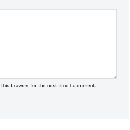
 this browser for the next time I comment.