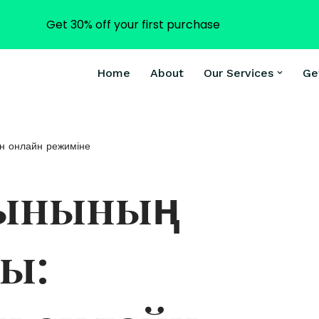
Get 30% off your first purchase
Home
About
Our Services
Ge
н онлайн режиміне
йынының
ы: