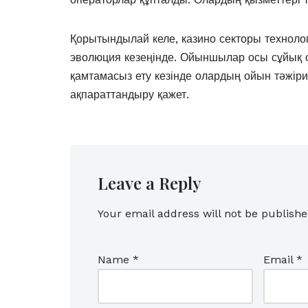
Қорытындылай келе, казино секторы техноло
эволюция кезеңінде. Ойыншылар осы сұйық 
қамтамасыз ету кезінде олардың ойын тәжіриб
ақпараттандыру қажет.
Leave a Reply
Your email address will not be publishe
Name
*
Email
*