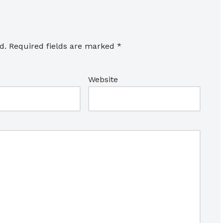
d.
Required fields are marked
*
Website