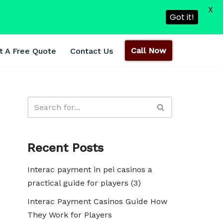
X
Got it!
Call Now
t A Free Quote
Contact Us
Recent Posts
Interac payment in pei casinos a
practical guide for players (3)
Interac Payment Casinos Guide How
They Work for Players