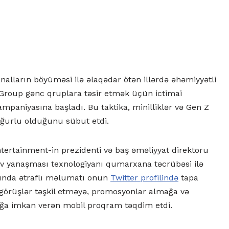
alların böyüməsi ilə əlaqədar ötən illərdə əhəmiyyətli
s Group gənc qruplara təsir etmək üçün ictimai
mpaniyasına başladı. Bu taktika, minilliklər və Gen Z
 uğurlu olduğunu sübut etdi.
Entertainment-in prezidenti və baş əməliyyat direktoru
v yanaşması texnologiyanı qumarxana təcrübəsi ilə
qında ətraflı məlumatı onun
Twitter profilində
tapa
rə görüşlər təşkil etməyə, promosyonlar almağa və
mağa imkan verən mobil proqram təqdim etdi.