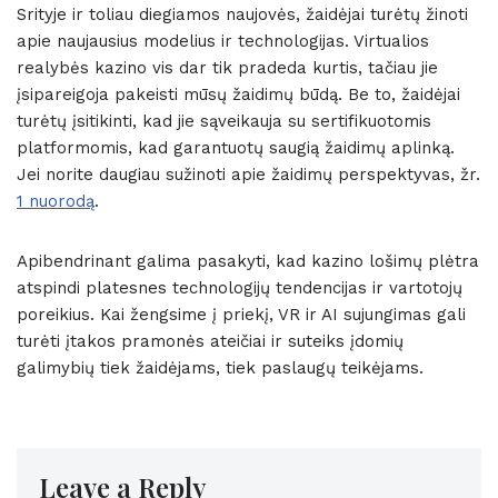
Srityje ir toliau diegiamos naujovės, žaidėjai turėtų žinoti
apie naujausius modelius ir technologijas. Virtualios
realybės kazino vis dar tik pradeda kurtis, tačiau jie
įsipareigoja pakeisti mūsų žaidimų būdą. Be to, žaidėjai
turėtų įsitikinti, kad jie sąveikauja su sertifikuotomis
platformomis, kad garantuotų saugią žaidimų aplinką.
Jei norite daugiau sužinoti apie žaidimų perspektyvas, žr.
1 nuorodą
.
Apibendrinant galima pasakyti, kad kazino lošimų plėtra
atspindi platesnes technologijų tendencijas ir vartotojų
poreikius. Kai žengsime į priekį, VR ir AI sujungimas gali
turėti įtakos pramonės ateičiai ir suteiks įdomių
galimybių tiek žaidėjams, tiek paslaugų teikėjams.
Leave a Reply