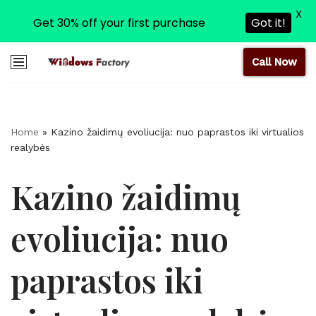
X
Get 30% off your first purchase
Got it!
Call Now
Skip
to
content
Home
»
Kazino žaidimų evoliucija: nuo paprastos iki virtualios
realybės
Kazino žaidimų
evoliucija: nuo
paprastos iki