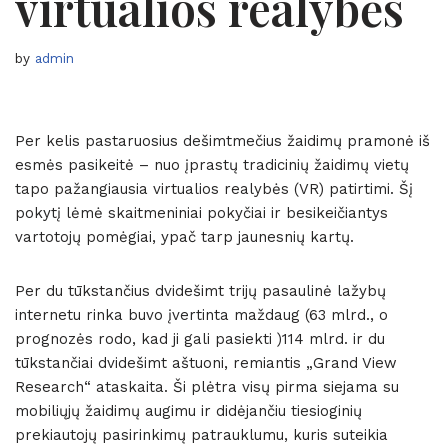
virtualios realybės
by
admin
Per kelis pastaruosius dešimtmečius žaidimų pramonė iš
esmės pasikeitė – nuo įprastų tradicinių žaidimų vietų
tapo pažangiausia virtualios realybės (VR) patirtimi. Šį
pokytį lėmė skaitmeniniai pokyčiai ir besikeičiantys
vartotojų pomėgiai, ypač tarp jaunesnių kartų.
Per du tūkstančius dvidešimt trijų pasaulinė lažybų
internetu rinka buvo įvertinta maždaug
(63 mlrd., o
prognozės rodo, kad ji gali pasiekti )
114 mlrd. ir du
tūkstančiai dvidešimt aštuoni, remiantis „Grand View
Research“ ataskaita. Ši plėtra visų pirma siejama su
mobiliųjų žaidimų augimu ir didėjančiu tiesioginių
prekiautojų pasirinkimų patrauklumu, kuris suteikia