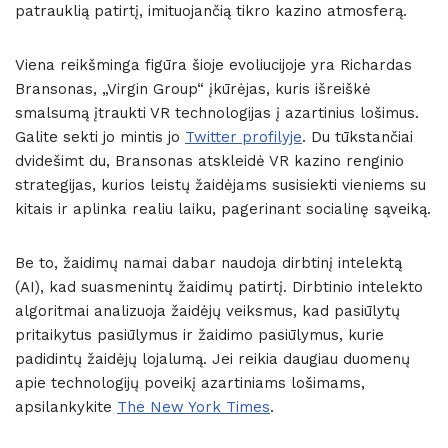
patrauklią patirtį, imituojančią tikro kazino atmosferą.
Viena reikšminga figūra šioje evoliucijoje yra Richardas
Bransonas, „Virgin Group“ įkūrėjas, kuris išreiškė
smalsumą įtraukti VR technologijas į azartinius lošimus.
Galite sekti jo mintis jo
Twitter profilyje
. Du tūkstančiai
dvidešimt du, Bransonas atskleidė VR kazino renginio
strategijas, kurios leistų žaidėjams susisiekti vieniems su
kitais ir aplinka realiu laiku, pagerinant socialinę sąveiką.
Be to, žaidimų namai dabar naudoja dirbtinį intelektą
(AI), kad suasmenintų žaidimų patirtį. Dirbtinio intelekto
algoritmai analizuoja žaidėjų veiksmus, kad pasiūlytų
pritaikytus pasiūlymus ir žaidimo pasiūlymus, kurie
padidintų žaidėjų lojalumą. Jei reikia daugiau duomenų
apie technologijų poveikį azartiniams lošimams,
apsilankykite
The New York Times
.