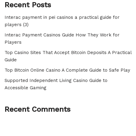
Recent Posts
Interac payment in pei casinos a practical guide for
players (3)
Interac Payment Casinos Guide How They Work for
Players
Top Casino Sites That Accept Bitcoin Deposits A Practical
Guide
Top Bitcoin Online Casino A Complete Guide to Safe Play
Supported Independent Living Casino Guide to
Accessible Gaming
Recent Comments