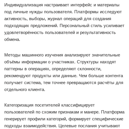
Индивидуализация настраивает интерфейс и материалы
под личные нужды пользователя. Платформы исследуют
активность, выборы, журнал операций для создания
подходящих предложений. Персональный стиль усиливает
удовлетворённость пользователей и результативность
обмена.
Методы машинного изучения анализируют значительные
объёмы информации о участниках. Структуры находят
паттерны в операциях, определяют склонности,
рекомендуют продукты или данные. Чем больше контента
получает система, тем точнее превращаются расчёты для
отдельного клиента.
Категоризация посетителей классифицирует
пользователей по схожим признакам и манере. Платформа
генерирует профили категорий, формирует специфические
подходы взаимодействия. Целевые послания учитывают