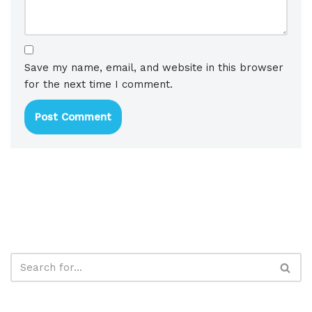
Save my name, email, and website in this browser
for the next time I comment.