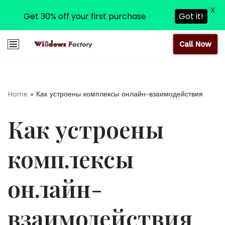
X
Get 30% off your first purchase
Got it!
Call Now
Skip
to
content
Home
»
Как устроены комплексы онлайн-взаимодействия
Как устроены
комплексы
онлайн-
взаимодействия