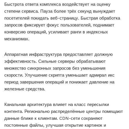
Быстрота ответа комплекса воздействует на оценку
степени сервиса. Пауза более трёх секунд вынуждает
посетителей покидать веб-страницу. Быстрая обработка
запросов фиксирует фокус пользователей, поднимает
конверсию операций, усиливает ранги в индексных
механизмах.
Аппаратная инфраструктура предоставляет должную
эффективность. Сильные серверы обрабатывают
множество синхронных запросов без уменьшения
скорости. Улучшение скрипта уменьшает адмирал икс
период завершения операций и понижает давление на
железные средства.
Канальная архитектура влияет на класс пересылки
контента. Регионально распределённые центры помещают
данные ближе к клиентам. CDN-сети сохраняют
постоянные файлы, улучшая открытие картинок и