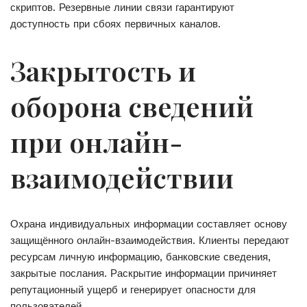
скриптов. Резервные линии связи гарантируют
доступность при сбоях первичных каналов.
Закрытость и
оборона сведений
при онлайн-
взаимодействии
Охрана индивидуальных информации составляет основу
защищённого онлайн-взаимодействия. Клиенты передают
ресурсам личную информацию, банковские сведения,
закрытые послания. Раскрытие информации причиняет
репутационный ущерб и генерирует опасности для
пользователей.