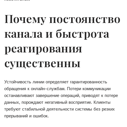
Почему постоянство
канала и быстрота
реагирования
существенны
Устойчивость линии определяет гарантированность
обращения к онлайн-службам. Потери коммуникации
останавливают завершение операций, приводят к потере
данных, порождают негативный восприятие. Клиенты
требуют стабильной деятельности системы без резких
прерываний и ошибок.