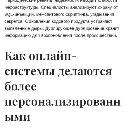
Периодические ревизии надёжности находят слабости
инфраструктуры. Специалисты анализируют охрану от
SQL-инъекций, межсайтового скриптинга, угадывания
секретов. Обновления кодового продукта устраняют
выявленные дыры. Дублирующее дублирование хранит
информацию для возобновления после происшествий.
Как онлайн-
системы делаются
более
персонализированн
ыми