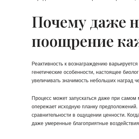
Почему даже 
поощрение ка
Реактивность к вознаграждению варьируется
генетические особенности, настоящее биоло
увеличивать значимость небольших наград че
Процесс может запускаться даже при самом м
опережает исходную планку предположений.
сравнительности в ощущении ценности. Когд
даже умеренные благоприятные воздействия