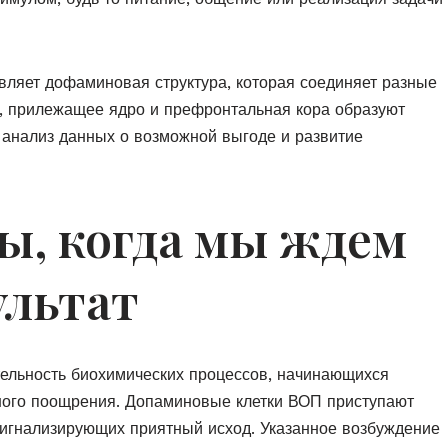
ляет дофаминовая структура, которая соединяет разные
, прилежащее ядро и префронтальная кора образуют
 анализ данных о возможной выгоде и развитие
ы, когда мы ждем
ультат
ельность биохимических процессов, начинающихся
ного поощрения. Допаминовые клетки ВОП приступают
сигнализирующих приятный исход. Указанное возбуждение