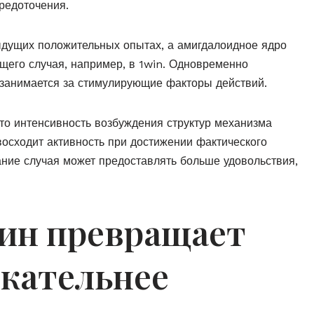
редоточения.
ыдущих положительных опытах, а амигдалоидное ядро
щего случая, например, в 1win. Одновременно
я занимается за стимулирующие факторы действий.
о интенсивность возбуждения структур механизма
осходит активность при достижении фактического
ание случая может предоставлять больше удовольствия,
ин превращает
екательнее