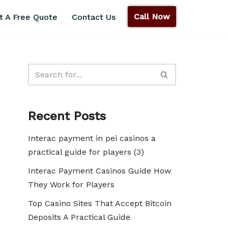
Got it!
Call Now
t A Free Quote
Contact Us
Recent Posts
Interac payment in pei casinos a
practical guide for players (3)
Interac Payment Casinos Guide How
They Work for Players
Top Casino Sites That Accept Bitcoin
Deposits A Practical Guide