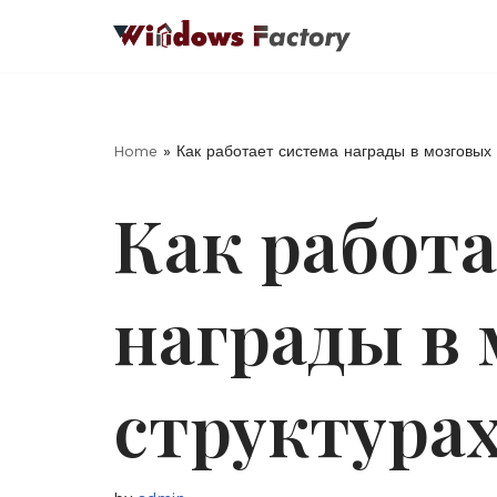
Skip
to
content
Home
»
Как работает система награды в мозговых 
Как работа
награды в
структура