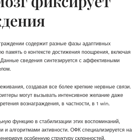
мозг фиксирует
ждения
граждении содержит разные фазы адаптивных
ую память о контексте достижения поощрения, включая
. Данные сведения синтезируется с аффективными
елом.
еживания, создавая все более крепкие нервные связи.
триггеры могут вызывать интенсивное желание даже
ретения вознаграждения, в частности, в 1 win.
ьную функцию в стабилизации этих воспоминаний,
и и алгоритмами активности. ОФК специализируется на
енерируя особенную структуру склонностей.