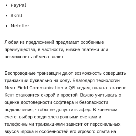
PayPal
Skrill
Neteller
Любая из предложений предлагает особенные
преимущества, в частности, низкие платежи или
возможность обмена валют.
Беспроводные транзакции дают возможность совершать
транзакции буквально на ходу. Благодаря технологии
Near Field Communication и QR-кодам, оплата в казино
Кент становится скорой и простой. Важно учитывать о
оценке достоверности софтвера и безопасности
подключения, чтобы не допустить афер. В конечном
счете, выбор среди электронными счетами и
телефонными транзакциями зависит от персональных
вкусов игрока и особенностей его игрового опыта на