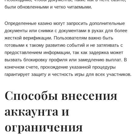
были обновленными и четко читаемыми.
Определенные казино могут запросить дополнительные
документы или снимки с документами в руках для более
жесткой верификации. Пользователям важно быть
готовыми к такому развитию событий и не затягивать с
предоставлением информации, так как задержка может
вызвать блокировку профиля или замедлению выплат. В
конечном счете, прохождение указанной процедуры
гарантирует защиту и честность игры для всех участников.
Способы внесения
аккаунта и
ограничения