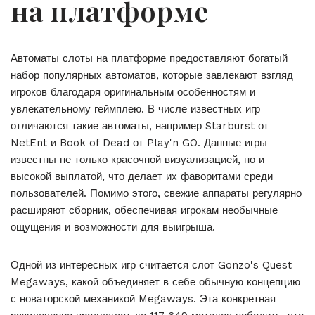
на платформе
Автоматы слоты на платформе предоставляют богатый
набор популярных автоматов, которые завлекают взгляд
игроков благодаря оригинальным особенностям и
увлекательному геймплею. В числе известных игр
отличаются такие автоматы, например Starburst от
NetEnt и Book of Dead от Play'n GO. Данные игры
известны не только красочной визуализацией, но и
высокой выплатой, что делает их фаворитами среди
пользователей. Помимо этого, свежие аппараты регулярно
расширяют сборник, обеспечивая игрокам необычные
ощущения и возможности для выигрыша.
Одной из интересных игр считается слот Gonzo's Quest
Megaways, какой объединяет в себе обычную концепцию
с новаторской механикой Megaways. Эта конкретная