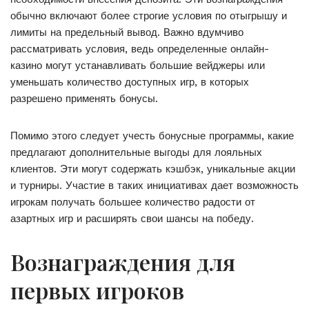
обычно включают более строгие условия по отыгрышу и
лимиты на предельный вывод. Важно вдумчиво
рассматривать условия, ведь определенные онлайн-
казино могут устанавливать большие вейджеры или
уменьшать количество доступных игр, в которых
разрешено применять бонусы.
Помимо этого следует учесть бонусные программы, какие
предлагают дополнительные выгоды для лояльных
клиентов. Эти могут содержать кэшбэк, уникальные акции
и турниры. Участие в таких инициативах дает возможность
игрокам получать большее количество радости от
азартных игр и расширять свои шансы на победу.
Вознаграждения для
первых игроков