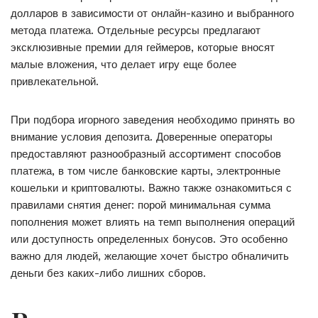
долларов в зависимости от онлайн-казино и выбранного
метода платежа. Отдельные ресурсы предлагают
эксклюзивные премии для геймеров, которые вносят
малые вложения, что делает игру еще более
привлекательной.
При подбора игорного заведения необходимо принять во
внимание условия депозита. Доверенные операторы
предоставляют разнообразный ассортимент способов
платежа, в том числе банковские карты, электронные
кошельки и криптовалюты. Важно также ознакомиться с
правилами снятия денег: порой минимальная сумма
пополнения может влиять на темп выполнения операций
или доступность определенных бонусов. Это особенно
важно для людей, желающие хочет быстро обналичить
деньги без каких-либо лишних сборов.