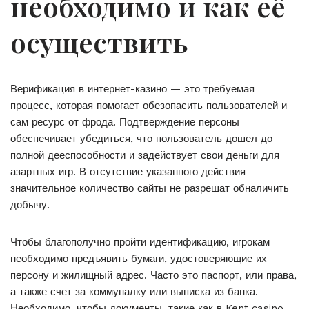
необходимо и как её
осуществить
Верификация в интернет-казино — это требуемая
процесс, которая помогает обезопасить пользователей и
сам ресурс от фрода. Подтверждение персоны
обеспечивает убедиться, что пользователь дошел до
полной дееспособности и задействует свои деньги для
азартных игр. В отсутствие указанного действия
значительное количество сайты не разрешат обналичить
добычу.
Чтобы благополучно пройти идентификацию, игрокам
необходимо предъявить бумаги, удостоверяющие их
персону и жилищный адрес. Часто это паспорт, или права,
а также счет за коммуналку или выписка из банка.
Необходимо, чтобы документы, такие как в Kent casino,