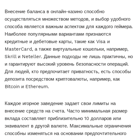
Внесение баланса в онлайн-казино способно
осуществляться множеством методов, и выбор удобного
способа является важным аспектом для каждого геймера.
Наиболее популярными вариантами признаются
кредитные и дебетовые карты, такие как Visa и
MasterCard, а также виртуальные кошельки, например,
Skrill и Neteller. Данные подходы не лишь практичны, но
и гарантируют высокий уровень безопасности операций.
Для людей, кто предпочитает приватность, есть способы
депозита посредством криптовалюты, например, как
Bitcoin и Ethereum.
Каждое игорное заведение задает свои лимиты на
внесение средств на счета. Часто минимальная размер
вклада составляет приблизительно 10 долларов или
эквивалент в другой валюте. Максимальные ограничения
способны изменяться на основании предпочтительного