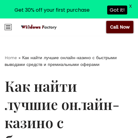
X
Get 30% off your first purchase
Got it!
Call Now
Skip
to
content
Home
»
Как найти лучшие онлайн-казино с быстрыми
выводами средств и премиальными оферами
Как найти
лучшие онлайн-
казино с