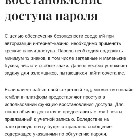
доступа пароля
С целью обеспечения безопасности сведений при
авторизации интернет-казино, необходимо применять
крепкие ключи доступа. Пароль необходим содержать
минимум 12 знаков, в том числе заглавные и маленькие
буквы, числа и особые знаки. Данное весьма усложняет
задачу для взломщиков, пытающихся найти сочетание.
Если клиент забыл свой секретный код, множество онлайн
гемблинг-платформ предоставляют простую в
использовании функцию восстановления доступа. Для
такого обычно достаточно предоставить e-mail почты,
привязанный к учетной записью. Вследствие на
электронную почту будет отправлено сообщение
содержащее указаниями по обнулению пароля.