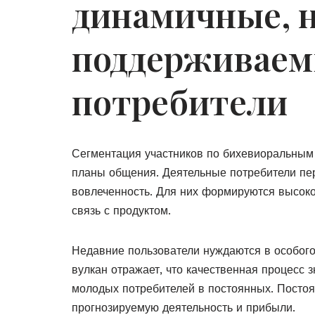
динамичные, 
поддерживаем
потребители
Сегментация участников по бихевиоральным 
планы общения. Деятельные потребители пе
вовлеченность. Для них формируются высоко
связь с продуктом.
Недавние пользователи нуждаются в особого
вулкан отражает, что качественная процесс 
молодых потребителей в постоянных. Постоя
прогнозируемую деятельность и прибыли.