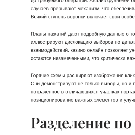
до требуемого операции. Анализ фуннелей о
случаев прерывают механизм, что обеспечив
Всякий ступень воронки включает свои особе
Планы нажатий дают подробную данные о том
иллюстрируют дислокацию выборов по детал
взаимодействий. казино онлайн позволяет уя
остаются незамеченными, что критически ва
Горячие схемы расширяют изображения клико
Они демонстрируют не только выборы, но и
потраченное в отличающихся участках порт
позиционирование важных элементов и улучш
Разделение по