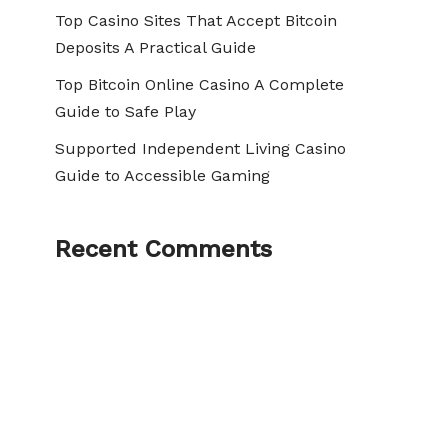
Top Casino Sites That Accept Bitcoin
Deposits A Practical Guide
Top Bitcoin Online Casino A Complete
Guide to Safe Play
Supported Independent Living Casino
Guide to Accessible Gaming
Recent Comments