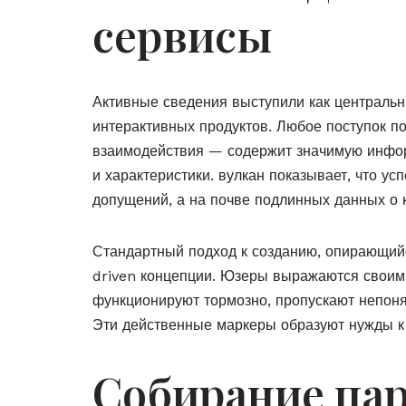
сервисы
Активные сведения выступили как централь
интерактивных продуктов. Любое поступок по
взаимодействия — содержит значимую инфор
и характеристики. вулкан показывает, что 
допущений, а на почве подлинных данных о к
Стандартный подход к созданию, опирающийс
driven концепции. Юзеры выражаются своим
функционируют тормозно, пропускают непоня
Эти действенные маркеры образуют нужды к 
Собирание пар