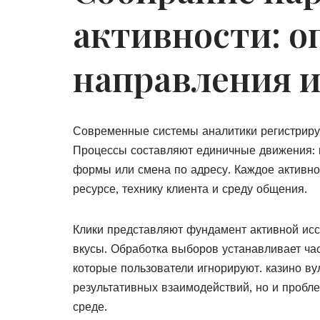
активности: о
направления и
Современные системы аналитики регистриру
Процессы составляют единичные движения: к
формы или смена по адресу. Каждое активно
ресурсе, технику клиента и среду общения.
Клики представляют фундамент активной исс
вкусы. Обработка выборов устанавливает час
которые пользователи игнорируют. казино ву
результативных взаимодействий, но и пробл
среде.