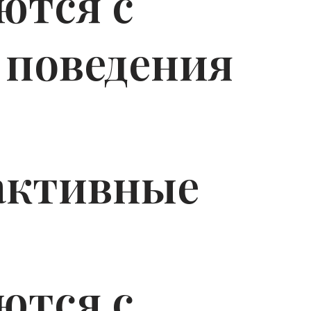
ются с
 поведения
активные
ются с