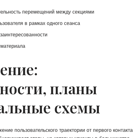
ельность перемещений между секциями
ьзователя в рамках одного сеанса
заинтересованности
 материала
ение:
ности, планы
мальные схемы
ение пользовательского траектории от первого контакта