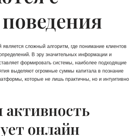
 поведения
 является сложный алгоритм, где понимание клиентов
определений. В эру значительных информации и
тавляет формировать системы, наиболее подходящие
ятия выделяют огромные суммы капитала в познание
латформы, которые не лишь практичны, но и интуитивно
м активность
ует онлайн