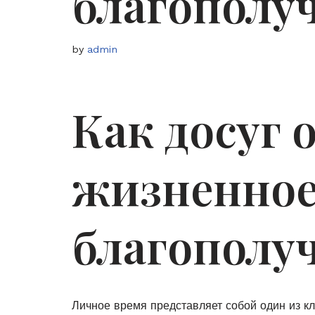
благополу
by
admin
Как досуг 
жизненно
благополу
Личное время представляет собой один из 