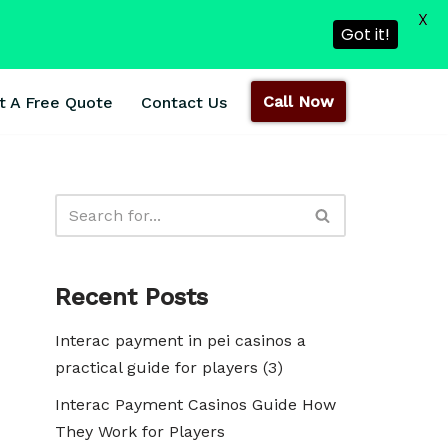
X
Got it!
Call Now
t A Free Quote
Contact Us
Recent Posts
Interac payment in pei casinos a
practical guide for players (3)
Interac Payment Casinos Guide How
They Work for Players