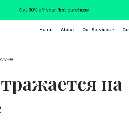
Get 30% off your first purchase
Home
About
Our Services
Ge
получие
отражается на
е