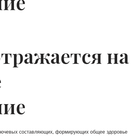
чие
отражается на
е
чие
ключевых составляющих, формирующих общее здоровье