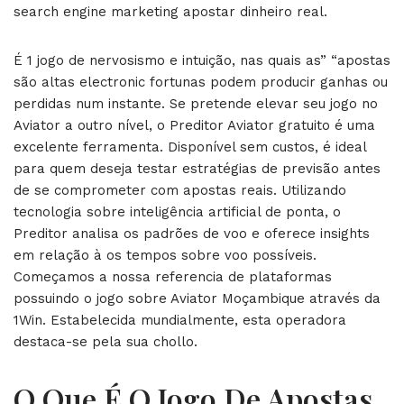
search engine marketing apostar dinheiro real.
É 1 jogo de nervosismo e intuição, nas quais as” “apostas
são altas electronic fortunas podem producir ganhas ou
perdidas num instante. Se pretende elevar seu jogo no
Aviator a outro nível, o Preditor Aviator gratuito é uma
excelente ferramenta. Disponível sem custos, é ideal
para quem deseja testar estratégias de previsão antes
de se comprometer com apostas reais. Utilizando
tecnologia sobre inteligência artificial de ponta, o
Preditor analisa os padrões de voo e oferece insights
em relação à os tempos sobre voo possíveis.
Começamos a nossa referencia de plataformas
possuindo o jogo sobre Aviator Moçambique através da
1Win. Estabelecida mundialmente, esta operadora
destaca-se pela sua chollo.
O Que É O Jogo De Apostas