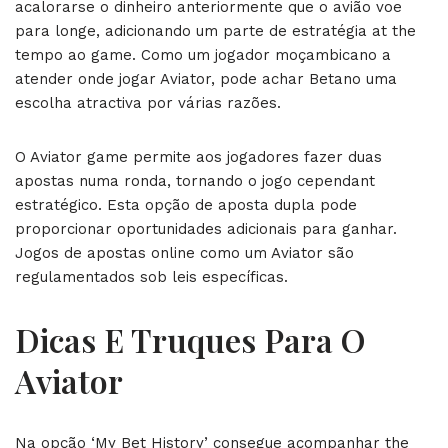
acalorarse o dinheiro anteriormente que o avião voe
para longe, adicionando um parte de estratégia at the
tempo ao game. Como um jogador moçambicano a
atender onde jogar Aviator, pode achar Betano uma
escolha atractiva por várias razões.
O Aviator game permite aos jogadores fazer duas
apostas numa ronda, tornando o jogo cependant
estratégico. Esta opção de aposta dupla pode
proporcionar oportunidades adicionais para ganhar.
Jogos de apostas online como um Aviator são
regulamentados sob leis específicas.
Dicas E Truques Para O
Aviator
Na opção ‘My Bet History’ consegue acompanhar the