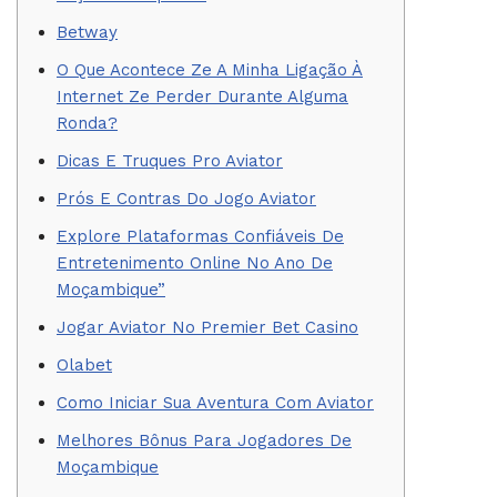
Betway
O Que Acontece Ze A Minha Ligação À
Internet Ze Perder Durante Alguma
Ronda?
Dicas E Truques Pro Aviator
Prós E Contras Do Jogo Aviator
Explore Plataformas Confiáveis De
Entretenimento Online No Ano De
Moçambique”
Jogar Aviator No Premier Bet Casino
Olabet
Como Iniciar Sua Aventura Com Aviator
Melhores Bônus Para Jogadores De
Moçambique