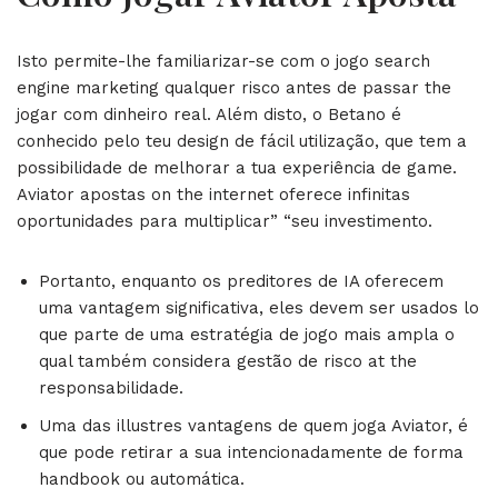
Isto permite-lhe familiarizar-se com o jogo search
engine marketing qualquer risco antes de passar the
jogar com dinheiro real. Além disto, o Betano é
conhecido pelo teu design de fácil utilização, que tem a
possibilidade de melhorar a tua experiência de game.
Aviator apostas on the internet oferece infinitas
oportunidades para multiplicar” “seu investimento.
Portanto, enquanto os preditores de IA oferecem
uma vantagem significativa, eles devem ser usados lo
que parte de uma estratégia de jogo mais ampla o
qual também considera gestão de risco at the
responsabilidade.
Uma das illustres vantagens de quem joga Aviator, é
que pode retirar a sua intencionadamente de forma
handbook ou automática.