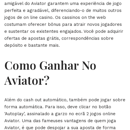
amigável do Aviator garantem uma experiência de jogo
perfeita e agradável, diferenciando-o de muitos outros
jogos de on line casino. Os cassinos on the web
costumam oferecer bônus para atrair novos jogadores
e sustentar os existentes engajados. Você pode adquirir
ofertas de apostas grátis, correspondências sobre
depósito e bastante mais.
Como Ganhar No
Aviator?
Além do cash out automático, também pode jogar sobre
forma automática. Para isso, deve clicar no botão
‘Autoplay’, assinalado a garzo no ecrã 2 jogos online
Aviator. Uma das fameuses vantagens de quem joga
Aviator, é que pode despojar a sua aposta de forma