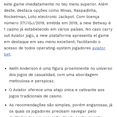
este game imediatamente no teu menu superior. Além
deste, destaca opções como Minas, Raspadinha,
Rocketman, Loto electronic Jackpot. Com licença
número 371/IGJ/2019, emitida em 2019, a new Betway é
1 casino já estabelecido em vários países. No caso carry
out Aviator jogo, a new plataforma apresenta el game
em destaque em seu menu excellent, facilitando o
acesso de todos operating-system jogadores
aviator
bet
.
Keith Anderson é uma figura proeminente no universo
dos jogos de casualidad, com uma abordagem
meticulosa e perspicaz.
O Aviator oferece uma atajo única e cativante aos
jogos tradicionais de casino.
As recomendações são simples, porém enganosas, já
os quais os jogadores precisam navegar pelo