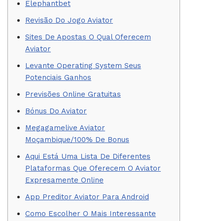
Elephantbet
Revisão Do Jogo Aviator
Sites De Apostas O Qual Oferecem
Aviator
Levante Operating System Seus
Potenciais Ganhos
Previsões Online Gratuitas
Bónus Do Aviator
Megagamelive Aviator
Moçambique/100% De Bonus
Aqui Está Uma Lista De Diferentes
Plataformas Que Oferecem O Aviator
Expresamente Online
App Preditor Aviator Para Android
Como Escolher O Mais Interessante