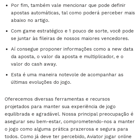
Por fim, também vale mencionar que pode definir
apostas automáticas, tal como poderá perceber mais
abaixo no artigo.
Com game estratégico e 1 pouco de sorte, você pode
se juntar às fileiras de nossos maiores vencedores.
Aí consegue proponer informações como a new data
da aposta, o valor da aposta e multiplicador, e o
valor do cash away.
Esta é uma maneira notevole de acompanhar as
últimas evoluções do jogo.
Oferecemos diversas ferramentas e recursos
projetados para manter sua experiência de jogo
equilibrada e agradável. Nossa principal preocupação é
asegurar seu bem-estar, comprometendo-nos a manter
o jogo como alguma prática prazerosa e segura para
todos. Como já deve ter percebido, Aviator jogar online