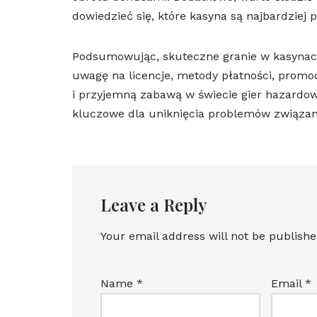
dowiedzieć się, które kasyna są najbardziej
Podsumowując, skuteczne granie w kasynach
uwagę na licencje, metody płatności, promoc
i przyjemną zabawą w świecie gier hazardowy
kluczowe dla uniknięcia problemów związa
Leave a Reply
Your email address will not be publishe
Name
*
Email
*