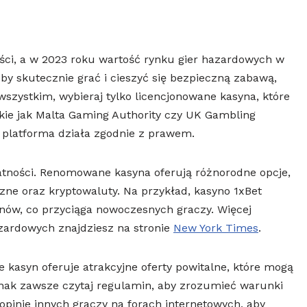
ści, a w 2023 roku wartość rynku gier hazardowych w
Aby skutecznie grać i cieszyć się bezpieczną zabawą,
szystkim, wybieraj tylko licencjonowane kasyna, które
kie jak Malta Gaming Authority czy UK Gambling
platforma działa zgodnie z prawem.
tności. Renomowane kasyna oferują różnorodne opcje,
iczne oraz kryptowaluty. Na przykład, kasyno 1xBet
nów, co przyciąga nowoczesnych graczy. Więcej
zardowych znajdziesz na stronie
New York Times
.
 kasyn oferuje atrakcyjne oferty powitalne, które mogą
dnak zawsze czytaj regulamin, aby zrozumieć warunki
opinie innych graczy na forach internetowych, aby