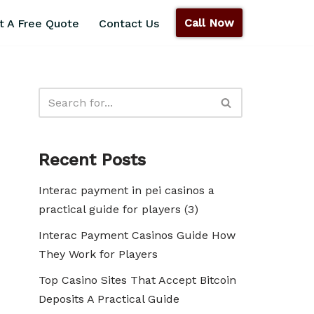
Got it!
Call Now
t A Free Quote
Contact Us
Recent Posts
Interac payment in pei casinos a
practical guide for players (3)
Interac Payment Casinos Guide How
They Work for Players
Top Casino Sites That Accept Bitcoin
Deposits A Practical Guide