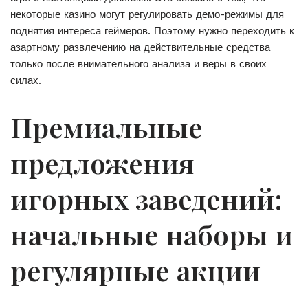
некоторые казино могут регулировать демо-режимы для
поднятия интереса геймеров. Поэтому нужно переходить к
азартному развлечению на действительные средства
только после внимательного анализа и веры в своих
силах.
Премиальные
предложения
игорных заведений:
начальные наборы и
регулярные акции