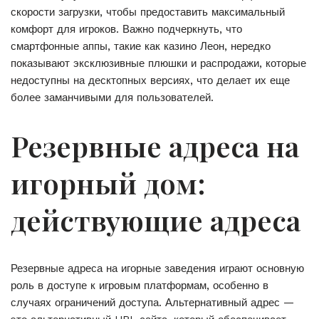
скорости загрузки, чтобы предоставить максимальный
комфорт для игроков. Важно подчеркнуть, что
смартфонные аппы, такие как казино Леон, нередко
показывают эксклюзивные плюшки и распродажи, которые
недоступны на десктопных версиях, что делает их еще
более заманчивыми для пользователей.
Резервные адреса на
игорный дом:
действующие адреса
Резервные адреса на игорные заведения играют основную
роль в доступе к игровым платформам, особенно в
случаях ограничений доступа. Альтернативный адрес —