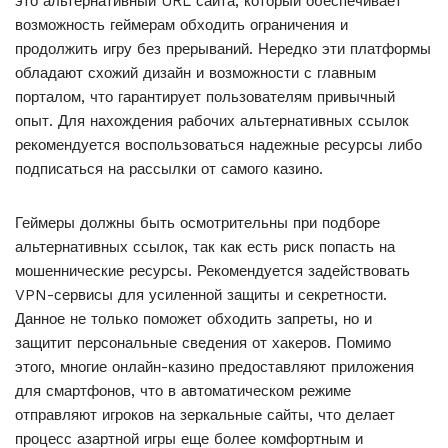
это альтернативный URL сайта, который обеспечивает
возможность геймерам обходить ограничения и
продолжить игру без прерываний. Нередко эти платформы
обладают схожий дизайн и возможности с главным
порталом, что гарантирует пользователям привычный
опыт. Для нахождения рабочих альтернативных ссылок
рекомендуется воспользоваться надежные ресурсы либо
подписаться на рассылки от самого казино.
Геймеры должны быть осмотрительны при подборе
альтернативных ссылок, так как есть риск попасть на
мошеннические ресурсы. Рекомендуется задействовать
VPN-сервисы для усиленной защиты и секретности.
Данное не только поможет обходить запреты, но и
защитит персональные сведения от хакеров. Помимо
этого, многие онлайн-казино предоставляют приложения
для смартфонов, что в автоматическом режиме
отправляют игроков на зеркальные сайты, что делает
процесс азартной игры еще более комфортным и