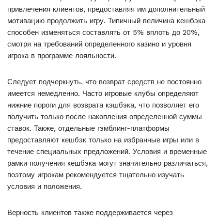
привлечения клиентов, предоставляя им дополнительный
мотивацию продолжить игру. Типичный величина кешбэка
способен изменяться составлять от 5% вплоть до 20%,
смотря на требований определенного казино и уровня
игрока в программе лояльности.
Следует подчеркнуть, что возврат средств не постоянно
имеется немедленно. Часто игровые клубы определяют
нижние пороги для возврата кэшбэка, что позволяет его
получить только после накопления определенной суммы
ставок. Также, отдельные гэмблинг-платформы
предоставляют кешбэк только на избранные игры или в
течение специальных предложений. Условия и временные
рамки получения кешбэка могут значительно различаться,
поэтому игрокам рекомендуется тщательно изучать
условия и положения.
Верность клиентов также поддерживается через