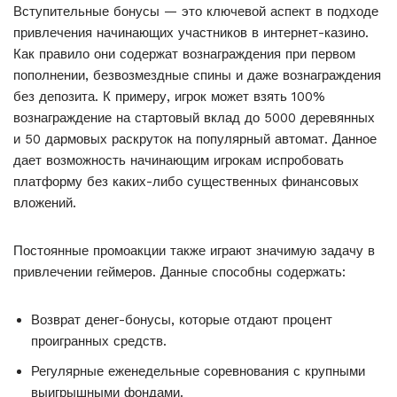
Вступительные бонусы — это ключевой аспект в подходе
привлечения начинающих участников в интернет-казино.
Как правило они содержат вознаграждения при первом
пополнении, безвозмездные спины и даже вознаграждения
без депозита. К примеру, игрок может взять 100%
вознаграждение на стартовый вклад до 5000 деревянных
и 50 дармовых раскруток на популярный автомат. Данное
дает возможность начинающим игрокам испробовать
платформу без каких-либо существенных финансовых
вложений.
Постоянные промоакции также играют значимую задачу в
привлечении геймеров. Данные способны содержать:
Возврат денег-бонусы, которые отдают процент
проигранных средств.
Регулярные еженедельные соревнования с крупными
выигрышными фондами.