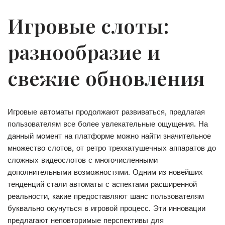
Игровые слоты:
разнообразие и
свежие обновления
Игровые автоматы продолжают развиваться, предлагая
пользователям все более увлекательные ощущения. На
данный момент на платформе можно найти значительное
множество слотов, от ретро трехкатушечных аппаратов до
сложных видеослотов с многочисленными
дополнительными возможностями. Одним из новейших
тенденций стали автоматы с аспектами расширенной
реальности, какие предоставляют шанс пользователям
буквально окунуться в игровой процесс. Эти инновации
предлагают неповторимые перспективы для