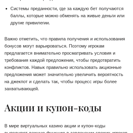
Системы преданности, где за каждую бет получаются
баллы, которые можно обменять на живые деньги или
другие привилегии.
Важно отметить, что правила получения и использования
бонусов могут варьироваться. Поэтому игрокам
предлагается внимательно просматривать условия и
требования каждой предложения, чтобы предотвратить
конфликтов. Навык правильно использовать акционные
предложения может значительно увеличить вероятность
на джекпот и сделать так, чтобы процесс игры более
захватывающей.
Акции и купон-коды
В мире виртуальных казино акции и купон-коды