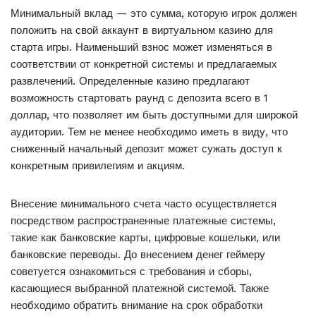
Минимальный вклад — это сумма, которую игрок должен
положить на свой аккаунт в виртуальном казино для
старта игры. Наименьший взнос может изменяться в
соответствии от конкретной системы и предлагаемых
развлечений. Определенные казино предлагают
возможность стартовать раунд с депозита всего в 1
доллар, что позволяет им быть доступными для широкой
аудитории. Тем не менее необходимо иметь в виду, что
сниженный начальный депозит может сужать доступ к
конкретным привилегиям и акциям.
Внесение минимального счета часто осуществляется
посредством распространенные платежные системы,
такие как банковские карты, цифровые кошельки, или
банковские переводы. До внесением денег геймеру
советуется ознакомиться с требования и сборы,
касающиеся выбранной платежной системой. Также
необходимо обратить внимание на срок обработки