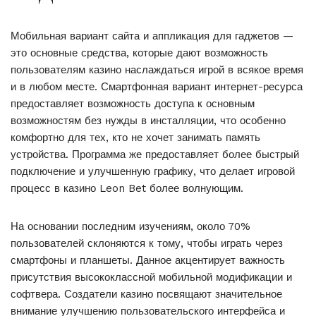
Мобильная вариант сайта и аппликация для гаджетов —
это основные средства, которые дают возможность
пользователям казино наслаждаться игрой в всякое время
и в любом месте. Смартфонная вариант интернет-ресурса
предоставляет возможность доступа к основным
возможностям без нужды в инсталляции, что особенно
комфортно для тех, кто не хочет занимать память
устройства. Программа же предоставляет более быстрый
подключение и улучшенную графику, что делает игровой
процесс в казино Leon Bet более волнующим.
На основании последним изучениям, около 70%
пользователей склоняются к тому, чтобы играть через
смартфоны и планшеты. Данное акцентирует важность
присутствия высококлассной мобильной модификации и
софтвера. Создатели казино посвящают значительное
внимание улучшению пользовательского интерфейса и