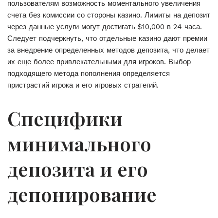
пользователям возможность моментального увеличения
счета без комиссии со стороны казино. Лимиты на депозит
через данные услуги могут достигать $10,000 в 24 часа.
Следует подчеркнуть, что отдельные казино дают премии
за внедрение определенных методов депозита, что делает
их еще более привлекательными для игроков. Выбор
подходящего метода пополнения определяется
пристрастий игрока и его игровых стратегий.
Специфики
минимального
депозита и его
депонирование