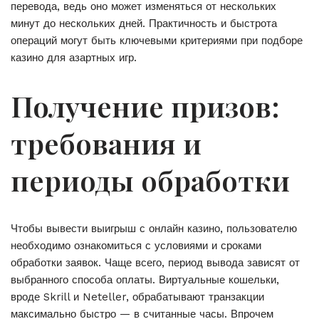
перевода, ведь оно может изменяться от нескольких
минут до нескольких дней. Практичность и быстрота
операций могут быть ключевыми критериями при подборе
казино для азартных игр.
Получение призов:
требования и
периоды обработки
Чтобы вывести выигрыш с онлайн казино, пользователю
необходимо ознакомиться с условиями и сроками
обработки заявок. Чаще всего, период вывода зависят от
выбранного способа оплаты. Виртуальные кошельки,
вроде Skrill и Neteller, обрабатывают транзакции
максимально быстро — в считанные часы. Впрочем