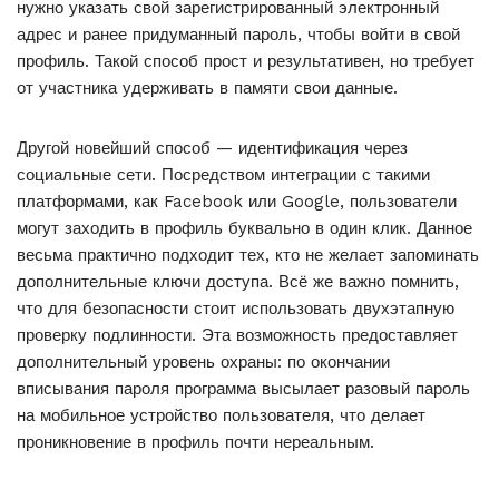
нужно указать свой зарегистрированный электронный
адрес и ранее придуманный пароль, чтобы войти в свой
профиль. Такой способ прост и результативен, но требует
от участника удерживать в памяти свои данные.
Другой новейший способ — идентификация через
социальные сети. Посредством интеграции с такими
платформами, как Facebook или Google, пользователи
могут заходить в профиль буквально в один клик. Данное
весьма практично подходит тех, кто не желает запоминать
дополнительные ключи доступа. Всё же важно помнить,
что для безопасности стоит использовать двухэтапную
проверку подлинности. Эта возможность предоставляет
дополнительный уровень охраны: по окончании
вписывания пароля программа высылает разовый пароль
на мобильное устройство пользователя, что делает
проникновение в профиль почти нереальным.