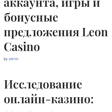
аккаунта, игры и
бонусные
предложения Leon
Casino
by
admin
Исследование
онлайн-казино: