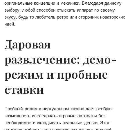
оригинальные концепции и механики. Благодаря данному
выбору, любой способен отыскать аппарат по своему
вкусу, будь то любитель ретро или сторонник новаторских
идей.
Даровая
развлечение: демо-
режим и пробные
ставки
Пробный-режим в виртуальном-казино дает особую-
возможность исследовать игровые-автоматы без
необходимости вкладывать реальные-деньги. Этот
оптимальный путь для начинающих изучить игровой