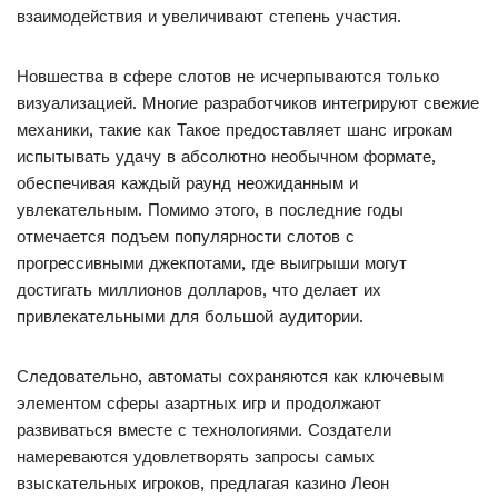
взаимодействия и увеличивают степень участия.
Новшества в сфере слотов не исчерпываются только
визуализацией. Многие разработчиков интегрируют свежие
механики, такие как Такое предоставляет шанс игрокам
испытывать удачу в абсолютно необычном формате,
обеспечивая каждый раунд неожиданным и
увлекательным. Помимо этого, в последние годы
отмечается подъем популярности слотов с
прогрессивными джекпотами, где выигрыши могут
достигать миллионов долларов, что делает их
привлекательными для большой аудитории.
Следовательно, автоматы сохраняются как ключевым
элементом сферы азартных игр и продолжают
развиваться вместе с технологиями. Создатели
намереваются удовлетворять запросы самых
взыскательных игроков, предлагая казино Леон