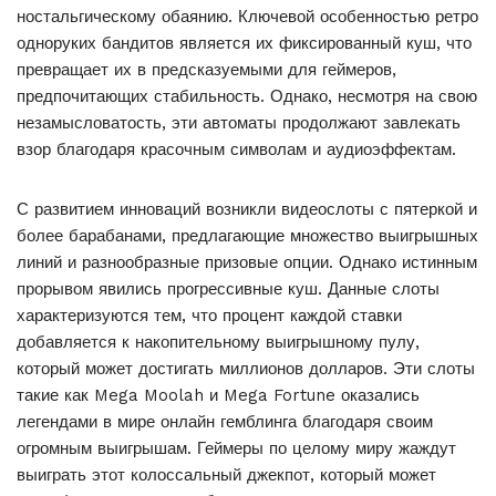
ностальгическому обаянию. Ключевой особенностью ретро
одноруких бандитов является их фиксированный куш, что
превращает их в предсказуемыми для геймеров,
предпочитающих стабильность. Однако, несмотря на свою
незамысловатость, эти автоматы продолжают завлекать
взор благодаря красочным символам и аудиоэффектам.
С развитием инноваций возникли видеослоты с пятеркой и
более барабанами, предлагающие множество выигрышных
линий и разнообразные призовые опции. Однако истинным
прорывом явились прогрессивные куш. Данные слоты
характеризуются тем, что процент каждой ставки
добавляется к накопительному выигрышному пулу,
который может достигать миллионов долларов. Эти слоты
такие как Mega Moolah и Mega Fortune оказались
легендами в мире онлайн гемблинга благодаря своим
огромным выигрышам. Геймеры по целому миру жаждут
выиграть этот колоссальный джекпот, который может