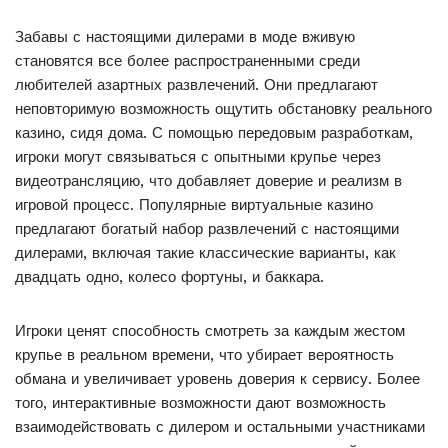
Забавы с настоящими дилерами в моде вживую
становятся все более распространенными среди
любителей азартных развлечений. Они предлагают
неповторимую возможность ощутить обстановку реального
казино, сидя дома. С помощью передовым разработкам,
игроки могут связываться с опытными крупье через
видеотрансляцию, что добавляет доверие и реализм в
игровой процесс. Популярные виртуальные казино
предлагают богатый набор развлечений с настоящими
дилерами, включая такие классические варианты, как
двадцать одно, колесо фортуны, и баккара.
Игроки ценят способность смотреть за каждым жестом
крупье в реальном времени, что убирает вероятность
обмана и увеличивает уровень доверия к сервису. Более
того, интерактивные возможности дают возможность
взаимодействовать с дилером и остальными участниками