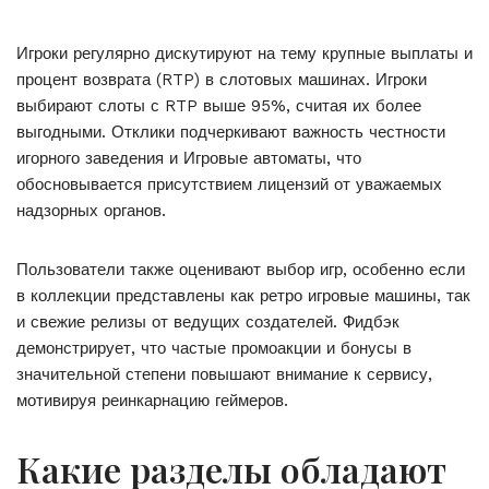
Игроки регулярно дискутируют на тему крупные выплаты и
процент возврата (RTP) в слотовых машинах. Игроки
выбирают слоты с RTP выше 95%, считая их более
выгодными. Отклики подчеркивают важность честности
игорного заведения и Игровые автоматы, что
обосновывается присутствием лицензий от уважаемых
надзорных органов.
Пользователи также оценивают выбор игр, особенно если
в коллекции представлены как ретро игровые машины, так
и свежие релизы от ведущих создателей. Фидбэк
демонстрирует, что частые промоакции и бонусы в
значительной степени повышают внимание к сервису,
мотивируя реинкарнацию геймеров.
Какие разделы обладают