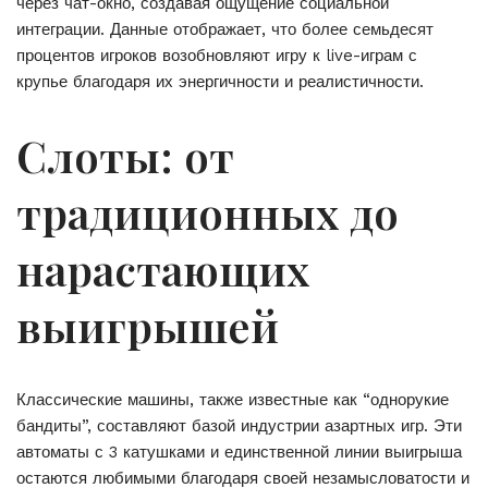
через чат-окно, создавая ощущение социальной
интеграции. Данные отображает, что более семьдесят
процентов игроков возобновляют игру к live-играм с
крупье благодаря их энергичности и реалистичности.
Слоты: от
традиционных до
нарастающих
выигрышей
Классические машины, также известные как “однорукие
бандиты”, составляют базой индустрии азартных игр. Эти
автоматы с 3 катушками и единственной линии выигрыша
остаются любимыми благодаря своей незамысловатости и