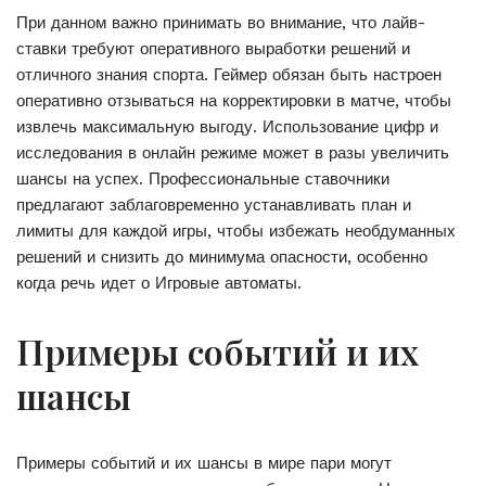
При данном важно принимать во внимание, что лайв-
ставки требуют оперативного выработки решений и
отличного знания спорта. Геймер обязан быть настроен
оперативно отзываться на корректировки в матче, чтобы
извлечь максимальную выгоду. Использование цифр и
исследования в онлайн режиме может в разы увеличить
шансы на успех. Профессиональные ставочники
предлагают заблаговременно устанавливать план и
лимиты для каждой игры, чтобы избежать необдуманных
решений и снизить до минимума опасности, особенно
когда речь идет о Игровые автоматы.
Примеры событий и их
шансы
Примеры событий и их шансы в мире пари могут