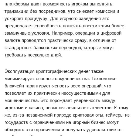
платформы дают возможность игрокам выполнять
транзакции без посредников, что снижает комиссии и
ускоряет процедуру. Для игорного заведения это
предполагает способность показать посетителям более
заманчивые условия. Например, операции в цифровой
валюте проводятся практически сразу, в отличие от
стандартных банковских переводов, которые могут
требовать несколько дней.
Эксплуатация криптографических денег также
минимизирует опасность жульничества. Технология
блокчейн гарантирует ясность всех операций, что
позволяет их практически неосуществимыми для
мошенничества. Это порождает уверенность между
игроками и казино, повышая лояльность клиентов. К тому
же, из-за независимой природе криптовалюты, геймеры из
государств с ограничениями на игорный бизнес могут
обходить эти ограничения и получать удовольствие от