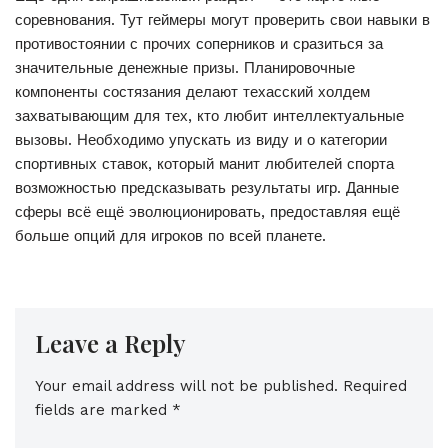
соревнования. Тут геймеры могут проверить свои навыки в
противостоянии с прочих соперников и сразиться за
значительные денежные призы. Планировочные
компоненты состязания делают техасский холдем
захватывающим для тех, кто любит интеллектуальные
вызовы. Необходимо упускать из виду и о категории
спортивных ставок, который манит любителей спорта
возможностью предсказывать результаты игр. Данные
сферы всё ещё эволюционировать, предоставляя ещё
больше опций для игроков по всей планете.
Leave a Reply
Your email address will not be published.
Required
fields are marked
*