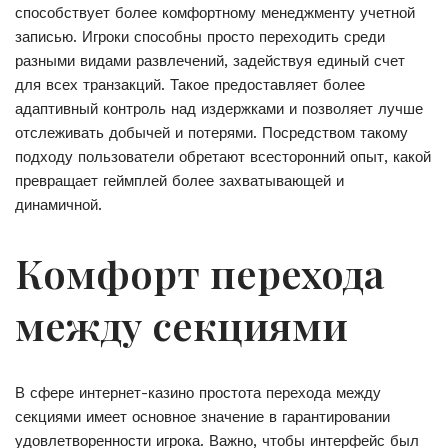
способствует более комфортному менеджменту учетной
записью. Игроки способны просто переходить среди
разными видами развлечений, задействуя единый счет
для всех транзакций. Такое предоставляет более
адаптивный контроль над издержками и позволяет лучше
отслеживать добычей и потерями. Посредством такому
подходу пользователи обретают всесторонний опыт, какой
превращает геймплей более захватывающей и
динамичной.
Комфорт перехода
между секциями
В сфере интернет-казино простота перехода между
секциями имеет основное значение в гарантировании
удовлетворенности игрока. Важно, чтобы интерфейс был