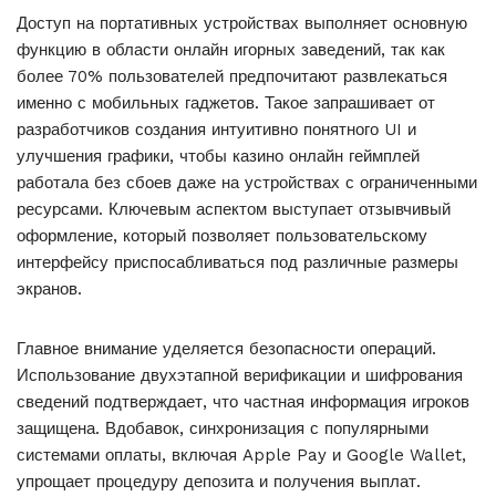
Доступ на портативных устройствах выполняет основную
функцию в области онлайн игорных заведений, так как
более 70% пользователей предпочитают развлекаться
именно с мобильных гаджетов. Такое запрашивает от
разработчиков создания интуитивно понятного UI и
улучшения графики, чтобы казино онлайн геймплей
работала без сбоев даже на устройствах с ограниченными
ресурсами. Ключевым аспектом выступает отзывчивый
оформление, который позволяет пользовательскому
интерфейсу приспосабливаться под различные размеры
экранов.
Главное внимание уделяется безопасности операций.
Использование двухэтапной верификации и шифрования
сведений подтверждает, что частная информация игроков
защищена. Вдобавок, синхронизация с популярными
системами оплаты, включая Apple Pay и Google Wallet,
упрощает процедуру депозита и получения выплат.