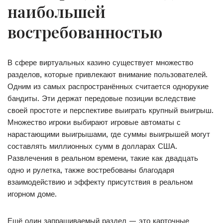
наибольшей
востребованностью
В сфере виртуальных казино существует множество
разделов, которые привлекают внимание пользователей.
Одним из самых распространённых считается однорукие
бандиты. Эти держат передовые позиции вследствие
своей простоте и перспективе выиграть крупный выигрыш.
Множество игроки выбирают игровые автоматы с
нарастающими выигрышами, где суммы выигрышей могут
составлять миллионных сумм в долларах США.
Развлечения в реальном времени, такие как двадцать
одно и рулетка, также востребованы благодаря
взаимодействию и эффекту присутствия в реальном
игорном доме.
Ещё один запрашиваемый раздел — это карточные