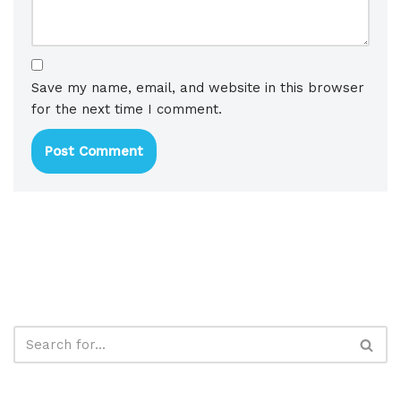
Save my name, email, and website in this browser
for the next time I comment.