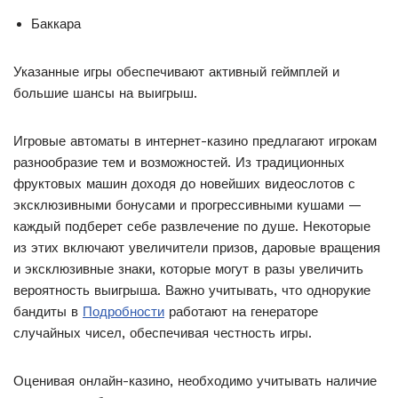
Баккара
Указанные игры обеспечивают активный геймплей и
большие шансы на выигрыш.
Игровые автоматы в интернет-казино предлагают игрокам
разнообразие тем и возможностей. Из традиционных
фруктовых машин доходя до новейших видеослотов с
эксклюзивными бонусами и прогрессивными кушами —
каждый подберет себе развлечение по душе. Некоторые
из этих включают увеличители призов, даровые вращения
и эксклюзивные знаки, которые могут в разы увеличить
вероятность выигрыша. Важно учитывать, что однорукие
бандиты в
Подробности
работают на генераторе
случайных чисел, обеспечивая честность игры.
Оценивая онлайн-казино, необходимо учитывать наличие