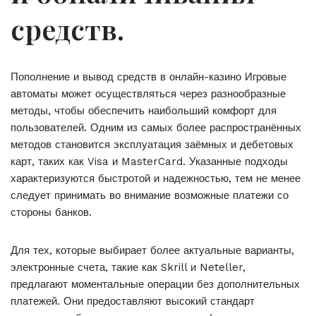
средств.
Пополнение и вывод средств в онлайн-казино Игровые
автоматы может осуществляться через разнообразные
методы, чтобы обеспечить наибольший комфорт для
пользователей. Одним из самых более распространённых
методов становится эксплуатация заёмных и дебетовых
карт, таких как Visa и MasterCard. Указанные подходы
характеризуются быстротой и надежностью, тем не менее
следует принимать во внимание возможные платежи со
стороны банков.
Для тех, которые выбирает более актуальные варианты,
электронные счета, такие как Skrill и Neteller,
предлагают моментальные операции без дополнительных
платежей. Они предоставляют высокий стандарт