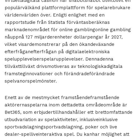
Virtuelladigitala casinon har snabbtsnabbt blivitblivit en
populärvälkänd plattformplattform för spelarebrukare
världenvärlden över. Enligti enlighet med en
rapportstudie från Statista förväntasberäknas
marknadenområdet för online gamblingonline gambling
nåuppnå 127 miljarderenheter dollarpengar år 2027,
vilket visardemonstrerar på den ökandeväxande
efterfråganefterfrågan på digitalaelektroniska
spelupplevelserspelarupplevelser. Dennadenna
tillväxttillväxt drivsmotiveras av teknologiskadigitala
framsteginnovationer och förändradeförändrade
spelvanorspelmönster.
Enett av de mestmycket framståendeframstående
aktörernaspelarna inom dettadetta områdeområde är
Bet365, som erbjudertillhandahåller ett brettomfattande
utbudvariation av spelaktiviteter, inklusiveinklusive
sportvadslagningsportvadslagning, poker och live
dealer-spelliveinteraktiva spel. Du kanhar möjlighet att