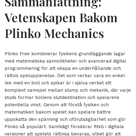
Sammanfattning:
Vetenskapen Bakom
Plinko Mechanics
Plinko Free kombinerar fysikens grundläggande lagar
med matematiska sannolikheter och avancerad digital
programmering för att skapa en underhållande och
rättvis spelupplevelse. Det som verkar vara en enkel
lek med en boll och spikar är i själva verket ett
komplext samspel mellan slump och mekanik, där varje
studs formar bollens slutdestination och spelarens
potentiella vinst. Genom att förstå fysiken och
matematiken bakom spelet kan spelare bättre
uppskatta den spänning och oförutsägbarhet som gör
Plinko så populärt. Samtidigt försäkrar RNG i digitala
versioner att spelets rättvisa bevaras, vilket gör att