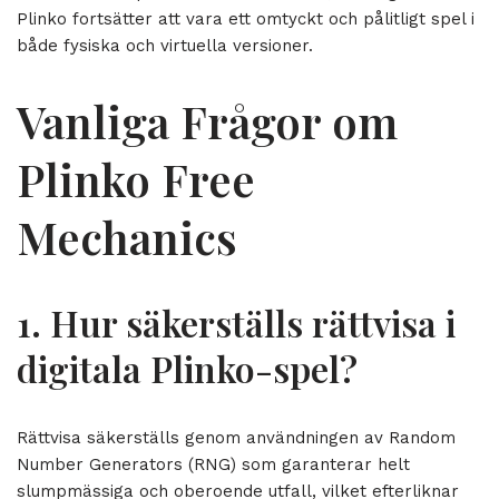
Plinko fortsätter att vara ett omtyckt och pålitligt spel i
både fysiska och virtuella versioner.
Vanliga Frågor om
Plinko Free
Mechanics
1. Hur säkerställs rättvisa i
digitala Plinko-spel?
Rättvisa säkerställs genom användningen av Random
Number Generators (RNG) som garanterar helt
slumpmässiga och oberoende utfall, vilket efterliknar