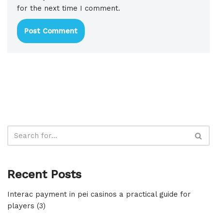
for the next time I comment.
Recent Posts
Interac payment in pei casinos a practical guide for
players (3)