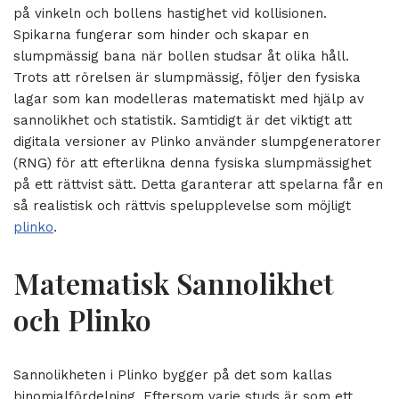
på vinkeln och bollens hastighet vid kollisionen.
Spikarna fungerar som hinder och skapar en
slumpmässig bana när bollen studsar åt olika håll.
Trots att rörelsen är slumpmässig, följer den fysiska
lagar som kan modelleras matematiskt med hjälp av
sannolikhet och statistik. Samtidigt är det viktigt att
digitala versioner av Plinko använder slumpgeneratorer
(RNG) för att efterlikna denna fysiska slumpmässighet
på ett rättvist sätt. Detta garanterar att spelarna får en
så realistisk och rättvis spelupplevelse som möjligt
plinko
.
Matematisk Sannolikhet
och Plinko
Sannolikheten i Plinko bygger på det som kallas
binomialfördelning. Eftersom varje studs är som ett