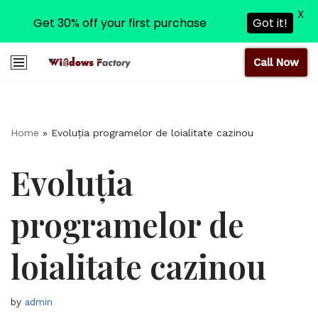
X
Get 30% off your first purchase
Got it!
Call Now
Skip
to
content
Home
»
Evoluția programelor de loialitate cazinou
Evoluția
programelor de
loialitate cazinou
by
admin