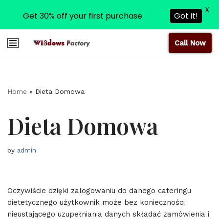
X
Get 30% off your first purchase
Got it!
Call Now
Skip
to
content
Home
»
Dieta Domowa
Dieta Domowa
by
admin
Oczywiście dzięki zalogowaniu do danego cateringu
dietetycznego użytkownik może bez konieczności
nieustającego uzupełniania danych składać zamówienia i