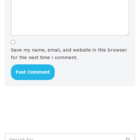
Save my name, email, and website in this browser
for the next time I comment.