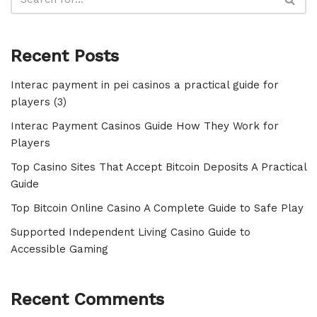
Recent Posts
Interac payment in pei casinos a practical guide for
players (3)
Interac Payment Casinos Guide How They Work for
Players
Top Casino Sites That Accept Bitcoin Deposits A Practical
Guide
Top Bitcoin Online Casino A Complete Guide to Safe Play
Supported Independent Living Casino Guide to
Accessible Gaming
Recent Comments