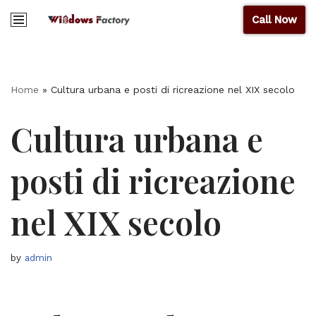
Call Now
Get 30% off your first purchase
Got it!
Skip
to
content
Home
»
Cultura urbana e posti di ricreazione nel XIX secolo
Cultura urbana e
posti di ricreazione
nel XIX secolo
by
admin