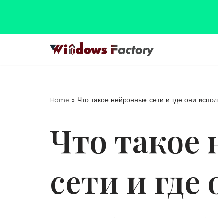
Skip
to
content
Home
»
Что такое нейронные сети и где они испо
Что такое
сети и где