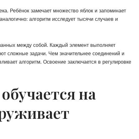
ка. Ребёнок замечает множество яблок и запоминает
т аналогично: алгоритм исследует тысячи случаев и
язанных между собой. Каждый элемент выполняет
ют сложные задачи. Чем значительнее соединений и
вливает алгоритм. Освоение заключается в регулировке
 обучается на
аруживает