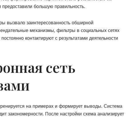
м предоставили большую правильность.
ары вызвало заинтересованность обширной
мендательные механизмы, фильтры в социальных сетях
 постоянно контактируют с результатами деятельности
ронная сеть
вами
тренируется на примерах и формирует выводы. Система
дит закономерности. После настройки схема анализирует