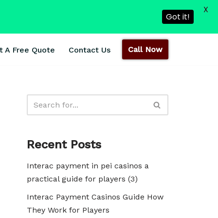
X
Got it!
Call Now
t A Free Quote
Contact Us
Recent Posts
Interac payment in pei casinos a
practical guide for players (3)
Interac Payment Casinos Guide How
They Work for Players