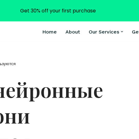
Get 30% off your first purchase
Home
About
Our Services
Ge
льзуются
 нейронные
 они