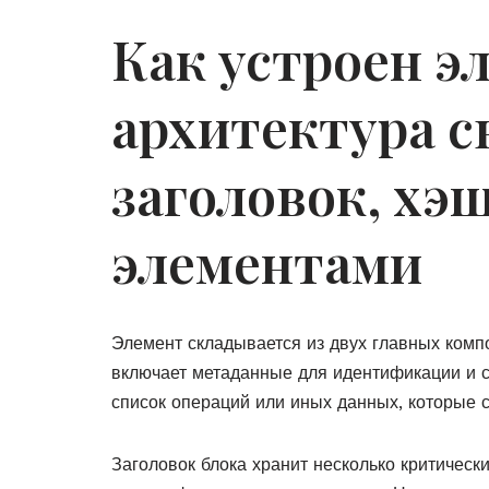
Как устроен э
архитектура с
заголовок, хэ
элементами
Элемент складывается из двух главных комп
включает метаданные для идентификации и с
список операций или иных данных, которые с
Заголовок блока хранит несколько критическ