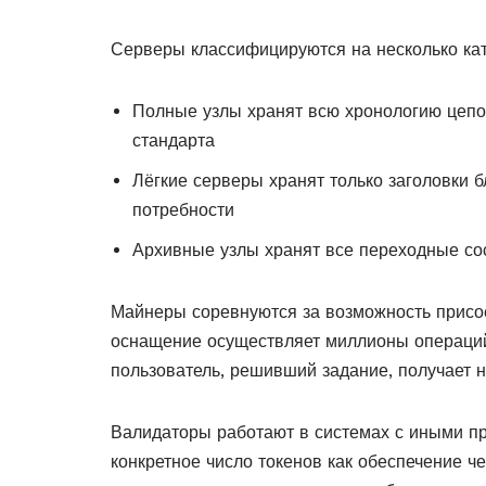
Серверы классифицируются на несколько кат
Полные узлы хранят всю хронологию цепо
стандарта
Лёгкие серверы хранят только заголовки 
потребности
Архивные узлы хранят все переходные сос
Майнеры соревнуются за возможность присо
оснащение осуществляет миллионы операций
пользователь, решивший задание, получает на
Валидаторы работают в системах с иными п
конкретное число токенов как обеспечение ч