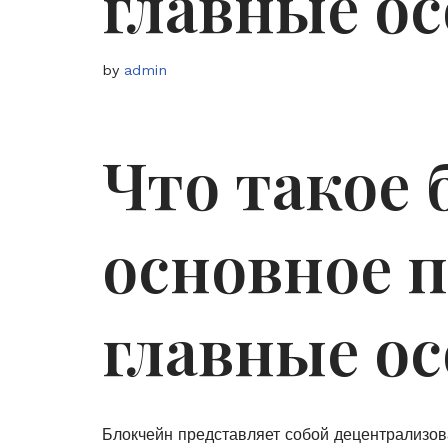
главные о
by
admin
Что такое 
основное 
главные о
Блокчейн представляет собой децентрализов