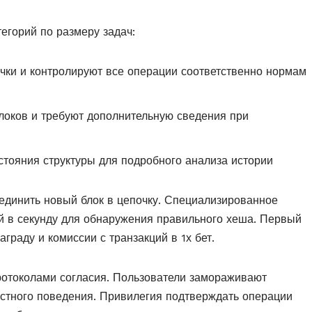
егорий по размеру задач:
чки и контролируют все операции соответственно нормам
блоков и требуют дополнительную сведения при
тояния структуры для подробного анализа истории
единить новый блок в цепочку. Специализированное
 в секунду для обнаружения правильного хеша. Первый
граду и комиссии с транзакций в 1х бет.
ротоколами согласия. Пользователи замораживают
естного поведения. Привилегия подтверждать операции