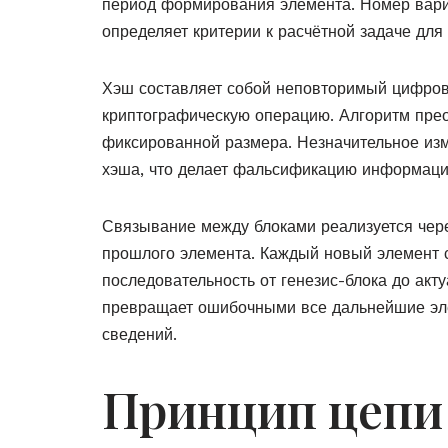
период формирования элемента. Номер вари
определяет критерии к расчётной задаче для
Хэш составляет собой неповторимый цифров
криптографическую операцию. Алгоритм прео
фиксированной размера. Незначительное из
хэша, что делает фальсификацию информации
Связывание между блоками реализуется через
прошлого элемента. Каждый новый элемент 
последовательность от генезис-блока до ак
превращает ошибочными все дальнейшие эле
сведений.
Принцип цепи