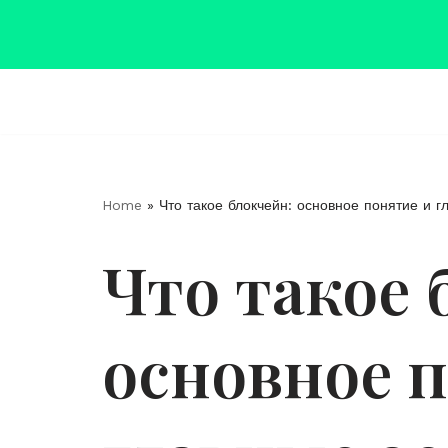
Skip
to
content
Home
»
Что такое блокчейн: основное понятие и 
Что такое 
основное 