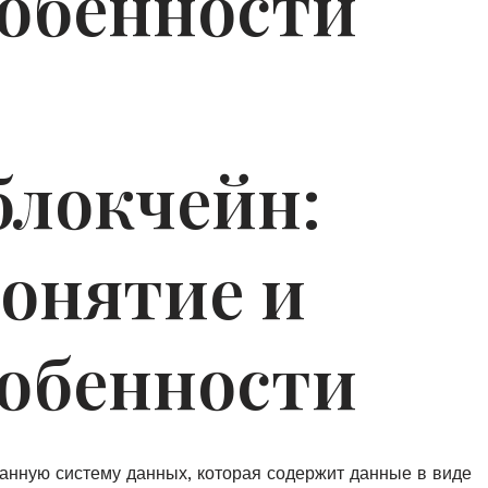
собенности
блокчейн:
понятие и
собенности
анную систему данных, которая содержит данные в виде