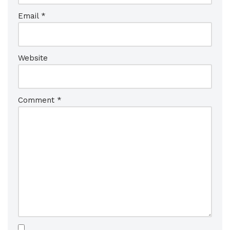
Email
*
Website
Comment
*