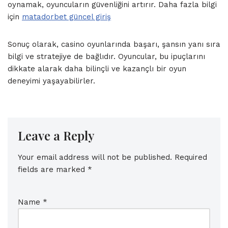
oynamak, oyuncuların güvenliğini artırır. Daha fazla bilgi
için
matadorbet güncel giriş
Sonuç olarak, casino oyunlarında başarı, şansın yanı sıra
bilgi ve stratejiye de bağlıdır. Oyuncular, bu ipuçlarını
dikkate alarak daha bilinçli ve kazançlı bir oyun
deneyimi yaşayabilirler.
Leave a Reply
Your email address will not be published.
Required
fields are marked
*
Name
*