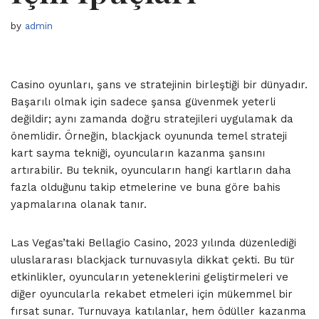
by
admin
Casino oyunları, şans ve stratejinin birleştiği bir dünyadır.
Başarılı olmak için sadece şansa güvenmek yeterli
değildir; aynı zamanda doğru stratejileri uygulamak da
önemlidir. Örneğin, blackjack oyununda temel strateji
kart sayma tekniği, oyuncuların kazanma şansını
artırabilir. Bu teknik, oyuncuların hangi kartların daha
fazla olduğunu takip etmelerine ve buna göre bahis
yapmalarına olanak tanır.
Las Vegas’taki Bellagio Casino, 2023 yılında düzenlediği
uluslararası blackjack turnuvasıyla dikkat çekti. Bu tür
etkinlikler, oyuncuların yeteneklerini geliştirmeleri ve
diğer oyuncularla rekabet etmeleri için mükemmel bir
fırsat sunar. Turnuvaya katılanlar, hem ödüller kazanma