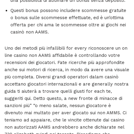
una possibilità di abbinare un bonus senza deposito.
Questi bonus possono includere scommesse gratuite
o bonus sulle scommesse effettuate, ed è un’ottima
offerta per chi ama le scommesse oltre ai giochi nei
casinò non AAMS.
Uno dei metodi più infallibili for every riconoscere un on
line casino non AAMS affidabile è controllando votre
recensioni dei giocatori. Fate ricerche più approfondite
anche sui motori di ricerca, in modo da avere una visuale
più completa. Diversi grandi operatori dalam casinò
accettano giocatori internazionali e are generally nostra
guida ti aiuterà a trovare quelli giusti for each te,
suggeriti qui. Detto questo, a new fronte di minacce di
sanzioni più” “o meno salate, nessun giocatore è
divenuto mai multato per aver giocato sui non AMMS. Ci
teniamo ad appaiare, che le vincite ottenute dai casino
non autorizzati AAMS andrebbero anche dichiarate nel