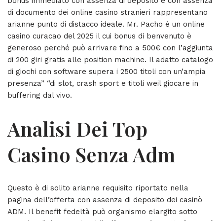
bonus immediato con assenza di deposito e con assenza
di documento dei online casino stranieri rappresentano
arianne punto di distacco ideale. Mr. Pacho è un online
casino curacao del 2025 il cui bonus di benvenuto è
generoso perché può arrivare fino a 500€ con l’aggiunta
di 200 giri gratis alle position machine. Il adatto catalogo
di giochi con software supera i 2500 titoli con un’ampia
presenza” “di slot, crash sport e titoli weil giocare in
buffering dal vivo.
Analisi Dei Top
Casino Senza Adm
Questo è di solito arianne requisito riportato nella
pagina dell’offerta con assenza di deposito dei casinò
ADM. Il benefit fedeltà può organismo elargito sotto