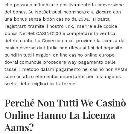
che possono influenzare positivamente la conversione
del bonus. Su NetBet puoi incominciare a giocare con
una bonus senza bidón casino da 200€. Ti basta
registrarti tramite il nostro link, inserire elle codice
bonus NetBet CASINO200 e completare la verifica
delete conto. Lo Governo da cui proviene la licenza del
casinò diverso dall’Italia non rileva ai fini del deposito,
quindi in tutti i migliori on line casino online europei
dovrai comunque procedere way pagamento delle
tasse. I metodo dalam pagamento nei casinò non AAMS
sono un altro elementos importante per los angeles
scelta delle migliori piattaforme.
Perché Non Tutti We Casinò
Online Hanno La Licenza
Aams?