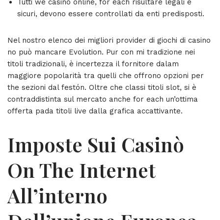
Tutti we casinò online, for each risultare legali e
sicuri, devono essere controllati da enti predisposti.
Nel nostro elenco dei migliori provider di giochi di casino
no può mancare Evolution. Pur con mi tradizione nei
titoli tradizionali, è incertezza il fornitore dalam
maggiore popolarità tra quelli che offrono opzioni per
the sezioni dal festón. Oltre che classi titoli slot, si è
contraddistinta sul mercato anche for each un’ottima
offerta pada titoli live dalla grafica accattivante.
Imposte Sui Casinò
On The Internet
All’interno