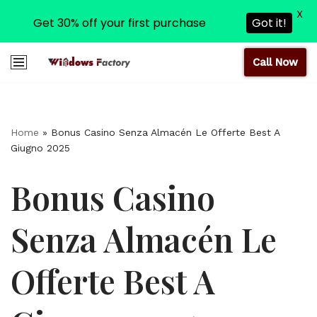
X
Get 30% off your first purchase
Got it!
Call Now
Skip
to
content
Home
»
Bonus Casino Senza Almacén Le Offerte Best A
Giugno 2025
Bonus Casino
Senza Almacén Le
Offerte Best A