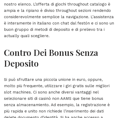
nostro elenco. L’offerta di giochi throughout catalogo è
ampia e la ripiano è diviso throughout sezioni rendendo
considerevolmente semplice la navigazione. L’assistenza
è interamente in italiano con chat dal festón e ci sono un
buon gruppo di metodi di deposito e di prelievo tra i
actually quali scegliere.
Contro Dei Bonus Senza
Deposito
Si può sfruttare una piccola unione in euro, oppure,
molto più frequente, utilizzare i giri gratis sulle migliori
slot machines. Ci sono anche diversi vantaggi nel
selezionare siti di casinò non AAMS que tiene bonus
senza almacenamiento. Ad esempio, la registrazione è
più rapida e unito non richiede l’inserimento dei dati
delete documento d’identità. Si ha anche accesso a