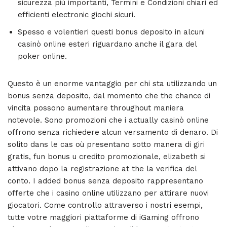
sicurezza più importanti, Termini e Condizioni chiari ed
efficienti electronic giochi sicuri.
Spesso e volentieri questi bonus deposito in alcuni
casinò online esteri riguardano anche il gara del
poker online.
Questo è un enorme vantaggio per chi sta utilizzando un
bonus senza deposito, dal momento che the chance di
vincita possono aumentare throughout maniera
notevole. Sono promozioni che i actually casinò online
offrono senza richiedere alcun versamento di denaro. Di
solito dans le cas où presentano sotto manera di giri
gratis, fun bonus u credito promozionale, elizabeth si
attivano dopo la registrazione at the la verifica del
conto. I added bonus senza deposito rappresentano
offerte che i casino online utilizzano per attirare nuovi
giocatori. Come controllo attraverso i nostri esempi,
tutte votre maggiori piattaforme di iGaming offrono