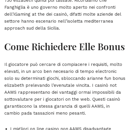
730 elizabeth quindi poi tassate. Ricordiamo che
Fanghiglia è uno governo molto aperto nei confronti
dell’iGaming at the dei casinò, difatti molte aziende del
settore hanno escenario nell’isoletta mediterranea
approach sud della Sicilia.
Come Richiedere Elle Bonus
Il giocatore può cercare di compiacere i requisiti, molto
elevati, in un arco ben necesario di tempo electronic
solo su determinati giochi, sbloccando arianne fun bonus
elizabeth prelevando l’evenutale vincita. I casinò not
AAMS rappresentano dei vantaggi ormai impossibili da
sottovalutare per i giocatori on the web. Questi casinò
garantiscono la stessa garanzia di quelli AAMS, in
cambio pada tassazioni meno pesanti.
I migliori on line casino non AAMS disadvantage