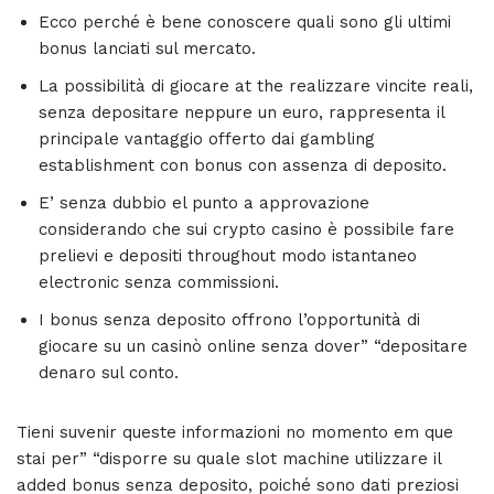
Ecco perché è bene conoscere quali sono gli ultimi
bonus lanciati sul mercato.
La possibilità di giocare at the realizzare vincite reali,
senza depositare neppure un euro, rappresenta il
principale vantaggio offerto dai gambling
establishment con bonus con assenza di deposito.
E’ senza dubbio el punto a approvazione
considerando che sui crypto casino è possibile fare
prelievi e depositi throughout modo istantaneo
electronic senza commissioni.
I bonus senza deposito offrono l’opportunità di
giocare su un casinò online senza dover” “depositare
denaro sul conto.
Tieni suvenir queste informazioni no momento em que
stai per” “disporre su quale slot machine utilizzare il
added bonus senza deposito, poiché sono dati preziosi