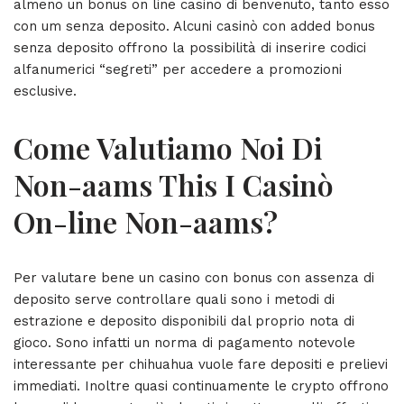
almeno un bonus on line casino di benvenuto, tanto esso
con um senza deposito. Alcuni casinò con added bonus
senza deposito offrono la possibilità di inserire codici
alfanumerici “segreti” per accedere a promozioni
esclusive.
Come Valutiamo Noi Di
Non-aams This I Casinò
On-line Non-aams?
Per valutare bene un casino con bonus con assenza di
deposito serve controllare quali sono i metodi di
estrazione e deposito disponibili dal proprio nota di
gioco. Sono infatti un norma di pagamento notevole
interessante per chihuahua vuole fare depositi e prelievi
immediati. Inoltre quasi continuamente le crypto offrono