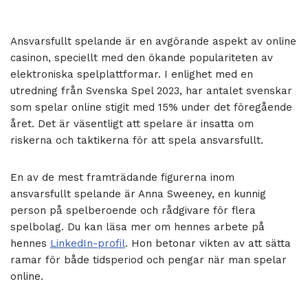
Ansvarsfullt spelande är en avgörande aspekt av online
casinon, speciellt med den ökande populariteten av
elektroniska spelplattformar. I enlighet med en
utredning från Svenska Spel 2023, har antalet svenskar
som spelar online stigit med 15% under det föregående
året. Det är väsentligt att spelare är insatta om
riskerna och taktikerna för att spela ansvarsfullt.
En av de mest framträdande figurerna inom
ansvarsfullt spelande är Anna Sweeney, en kunnig
person på spelberoende och rådgivare för flera
spelbolag. Du kan läsa mer om hennes arbete på
hennes
LinkedIn-profil
. Hon betonar vikten av att sätta
ramar för både tidsperiod och pengar när man spelar
online.