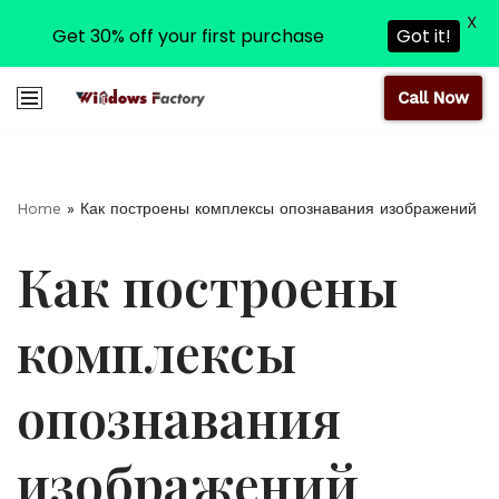
X
Get 30% off your first purchase
Got it!
Call Now
Skip
to
content
Home
»
Как построены комплексы опознавания изображений
Как построены
комплексы
опознавания
изображений